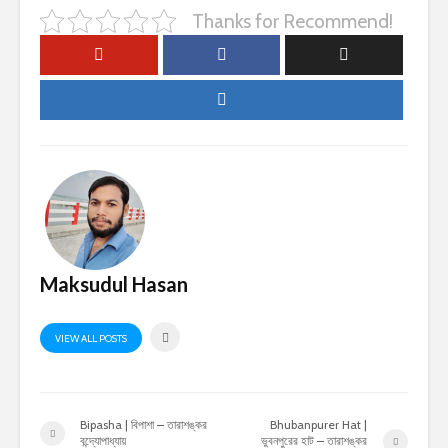
Thanks for Recommend!
Maksudul Hasan
VIEW ALL POSTS
Bipasha | বিপাশা – তারাশঙ্কর
Bhubanpurer Hat |
বন্দ্যোপাধ্যায়
ভুবনপুরের হাট – তারাশঙ্কর