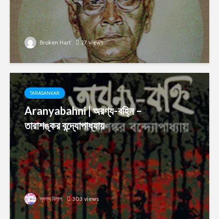
Broken Hart
27 views
TARASANKAR
Aranyabahni | অরণ্য-বহ্নি –
তারাশঙ্কর বন্দ্যোপাধ্যায়
স্বপ্ন বিলাপ
303 views