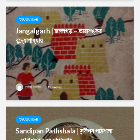
TARASANKAR
Jangalgarh | জঙ্গলগড় – তারাশঙ্কর
বন্দ্যোপাধ্যায়
সাদিয়া ইসলাম
15 views
TARASANKAR
Sandipan Pathshala | সন্দীপন পাঠশালা