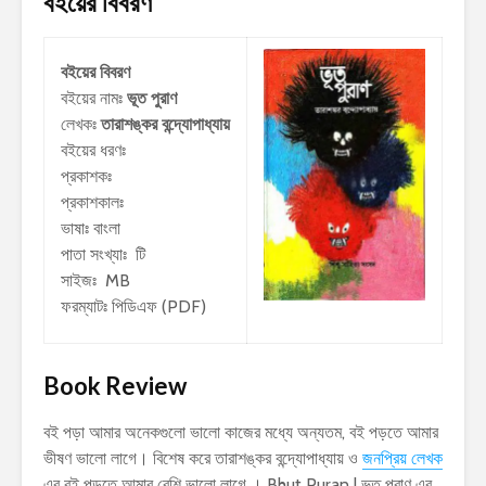
বইয়ের বিবরণ
বইয়ের বিবরণ
বইয়ের নামঃ
ভূত পুরাণ
লেখকঃ
তারাশঙ্কর বন্দ্যোপাধ্যায়
বইয়ের ধরণঃ
প্রকাশকঃ
প্রকাশকালঃ
ভাষাঃ বাংলা
পাতা সংখ্যাঃ টি
সাইজঃ MB
ফরম্যাটঃ পিডিএফ (PDF)
Book Review
বই পড়া আমার অনেকগুলো ভালো কাজের মধ্যে অন্যতম, বই পড়তে আমার
ভীষণ ভালো লাগে। বিশেষ করে তারাশঙ্কর বন্দ্যোপাধ্যায় ও
জনপ্রিয় লেখক
এর বই পড়তে আমার বেশি ভালো লাগে । Bhut Puran | ভূত পুরাণ এর