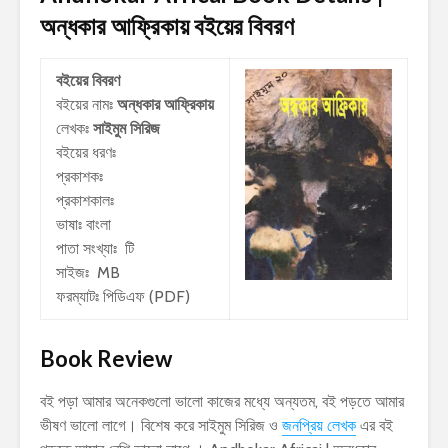
অন্ধকার আফ্রিকায়
বইয়ের বিবরণ
বইয়ের বিবরণ
বইয়ের নামঃ
অন্ধকার আফ্রিকায়
লেখকঃ
সাইমুম সিরিজ
বইয়ের ধরণঃ
প্রকাশকঃ
প্রকাশকালঃ
ভাষাঃ বাংলা
পাতা সংখ্যাঃ টি
সাইজঃ MB
ফরম্যাটঃ পিডিএফ (PDF)
Book Review
বই পড়া আমার অনেকগুলো ভালো কাজের মধ্যে অন্যতম, বই পড়তে আমার
ভীষণ ভালো লাগে। বিশেষ করে সাইমুম সিরিজ ও
জনপ্রিয় লেখক
এর বই