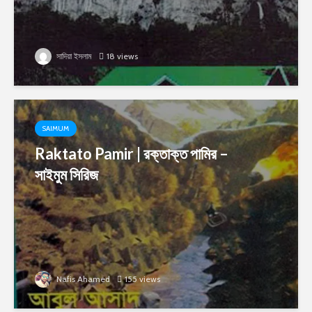
সাদিয়া ইসলাম
18 views
SAIMUM
Raktato Pamir | রক্তাক্ত পামির –
সাইমুম সিরিজ
Nafis Ahamed
155 views