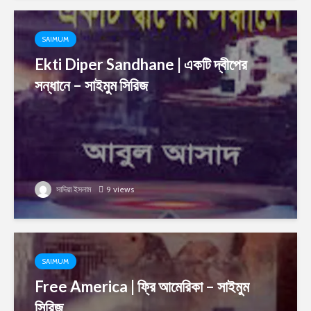
SAIMUM
Ekti Diper Sandhane | একটি দ্বীপের
সন্ধানে – সাইমুম সিরিজ
সাদিয়া ইসলাম
9 views
SAIMUM
Free America | ফ্রি আমেরিকা – সাইমুম
সিরিজ