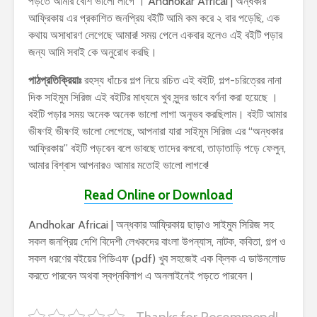
পড়তে আমার বেশি ভালো লাগে । Andhokar Africai | অন্ধকার
আফ্রিকায় এর প্রকাশিত জনপ্রিয় বইটি আমি কম করে ২ বার পড়েছি, এক
কথায় অসাধারণ লেগেছে আমার! সময় পেলে একবার হলেও এই বইটি পড়ার
জন্য আমি সবাই কে অনুরোধ করছি।
পাঠপ্রতিক্রিয়াঃ
রহস্য ধাঁচের গল্প নিয়ে রচিত এই বইটি, গল্প-চরিত্রের নানা
দিক সাইমুম সিরিজ এই বইটির মাধ্যমে খুব সুন্দর ভাবে বর্ণনা করা হয়েছে ।
বইটি পড়ার সময় অনেক অনেক ভালো লাগা অনুভব করছিলাম। বইটি আমার
ভীষণই ভীষণই ভালো লেগেছে, আপনারা যারা সাইমুম সিরিজ এর “অন্ধকার
আফ্রিকায়” বইটি পড়বেন বলে ভাবছে তাদের বলবো, তাড়াতাড়ি পড়ে ফেলুন,
আমার বিশ্বাস আপনারও আমার মতোই ভালো লাগবে!
Read Online or Download
Andhokar Africai | অন্ধকার আফ্রিকায় ছাড়াও সাইমুম সিরিজ সহ
সকল জনপ্রিয় দেশি বিদেশী লেখকদের বাংলা উপন্যাস, নাটক, কবিতা, গল্প ও
সকল ধরণের বইয়ের পিডিএফ (pdf) খুব সহজেই এক ক্লিক এ ডাউনলোড
করতে পারবেন অথবা স্বপ্নবিলাপ এ অনলাইনেই পড়তে পারবেন।