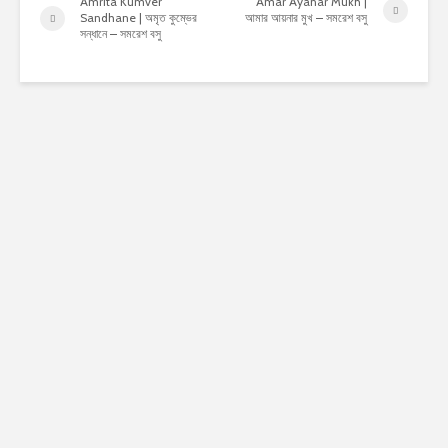
Amrita Kumver
Amar Ayanar Mukh |
Sandhane | অমৃত কুম্ভের
আমার আয়নার মুখ – সমরেশ বসু
সন্ধানে – সমরেশ বসু