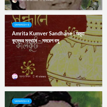
SAMARESH-B
Amrita Kumver Sandhane | অমৃত
কুম্ভের সন্ধানে – সমরেশ বসু
স্বপ্ন বিলাপ
41 views
SAMARESH-B