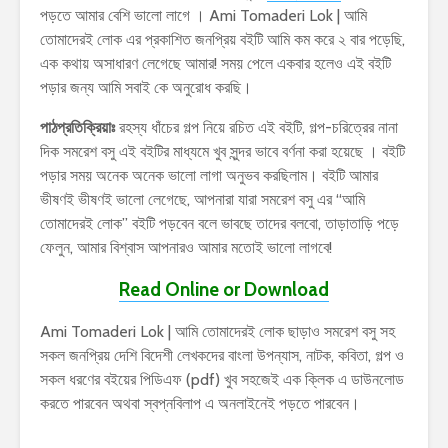
পড়তে আমার বেশি ভালো লাগে । Ami Tomaderi Lok | আমি
তোমাদেরই লোক এর প্রকাশিত জনপ্রিয় বইটি আমি কম করে ২ বার পড়েছি,
এক কথায় অসাধারণ লেগেছে আমার! সময় পেলে একবার হলেও এই বইটি
পড়ার জন্য আমি সবাই কে অনুরোধ করছি।
পাঠপ্রতিক্রিয়াঃ
রহস্য ধাঁচের গল্প নিয়ে রচিত এই বইটি, গল্প-চরিত্রের নানা
দিক সমরেশ বসু এই বইটির মাধ্যমে খুব সুন্দর ভাবে বর্ণনা করা হয়েছে । বইটি
পড়ার সময় অনেক অনেক ভালো লাগা অনুভব করছিলাম। বইটি আমার
ভীষণই ভীষণই ভালো লেগেছে, আপনারা যারা সমরেশ বসু এর “আমি
তোমাদেরই লোক” বইটি পড়বেন বলে ভাবছে তাদের বলবো, তাড়াতাড়ি পড়ে
ফেলুন, আমার বিশ্বাস আপনারও আমার মতোই ভালো লাগবে!
Read Online or Download
Ami Tomaderi Lok | আমি তোমাদেরই লোক ছাড়াও সমরেশ বসু সহ
সকল জনপ্রিয় দেশি বিদেশী লেখকদের বাংলা উপন্যাস, নাটক, কবিতা, গল্প ও
সকল ধরণের বইয়ের পিডিএফ (pdf) খুব সহজেই এক ক্লিক এ ডাউনলোড
করতে পারবেন অথবা স্বপ্নবিলাপ এ অনলাইনেই পড়তে পারবেন।