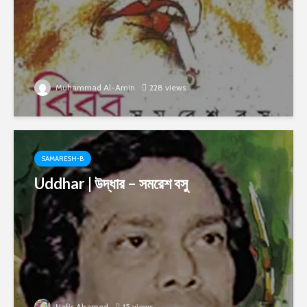
Muhammad Al-Amin
228 views
SAMARESH-B
Uddhar | উদ্ধার – সমরেশ বসু
Nafis Ahamed
15 views