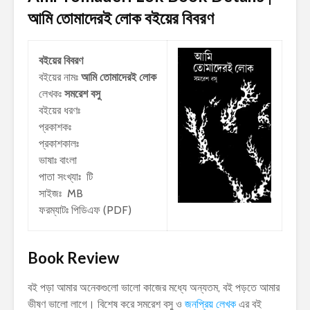
আমি তোমাদেরই লোক
বইয়ের বিবরণ
বইয়ের বিবরণ
বইয়ের নামঃ
আমি তোমাদেরই লোক
লেখকঃ
সমরেশ বসু
বইয়ের ধরণঃ
প্রকাশকঃ
প্রকাশকালঃ
ভাষাঃ বাংলা
পাতা সংখ্যাঃ টি
সাইজঃ MB
ফরম্যাটঃ পিডিএফ (PDF)
Book Review
বই পড়া আমার অনেকগুলো ভালো কাজের মধ্যে অন্যতম, বই পড়তে আমার
ভীষণ ভালো লাগে। বিশেষ করে সমরেশ বসু ও
জনপ্রিয় লেখক
এর বই