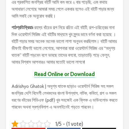
এর প্রকাশিত জনপ্রিয় বইটি আমি কম করে ২ বার পড়েছি, এক কথায়
অসাধারণ লেগেছে আমার! সময় পেলে একবার হলেও এই বইটি পড়ার জন্য
আমি সবাই কে অনুরোধ করছি।
পাঠপ্রতিক্রিয়াঃ
রহস্য ধাঁচের গল্প নিয়ে রচিত এই বইটি, গল্প-চরিত্রের নানা
দিক ওয়েস্টার্ন সিরিজ এই বইটির মাধ্যমে খুব সুন্দর ভাবে বর্ণনা করা হয়েছে ।
বইটি পড়ার সময় অনেক অনেক ভালো লাগা অনুভব করছিলাম। বইটি আমার
ভীষণই ভীষণই ভালো লেগেছে, আপনারা যারা ওয়েস্টার্ন সিরিজ এর “অদৃশ্য
ঘাতক” বইটি পড়বেন বলে ভাবছে তাদের বলবো, তাড়াতাড়ি পড়ে ফেলুন,
আমার বিশ্বাস আপনারও আমার মতোই ভালো লাগবে!
Read Online or Download
Adrishyo Ghatok | অদৃশ্য ঘাতক ছাড়াও ওয়েস্টার্ন সিরিজ সহ সকল
জনপ্রিয় দেশি বিদেশী লেখকদের বাংলা উপন্যাস, নাটক, কবিতা, গল্প ও সকল
ধরণের বইয়ের পিডিএফ (pdf) খুব সহজেই এক ক্লিক এ ডাউনলোড করতে
পারবেন অথবা স্বপ্নবিলাপ এ অনলাইনেই পড়তে পারবেন।
1/5 - (1 vote)