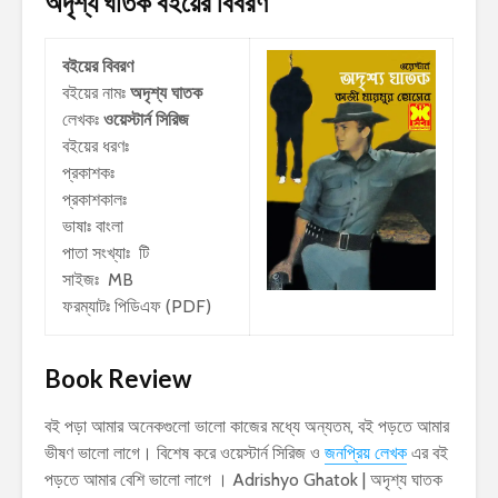
অদৃশ্য ঘাতক
বইয়ের বিবরণ
বইয়ের বিবরণ
বইয়ের নামঃ
অদৃশ্য ঘাতক
লেখকঃ
ওয়েস্টার্ন সিরিজ
বইয়ের ধরণঃ
প্রকাশকঃ
প্রকাশকালঃ
ভাষাঃ বাংলা
পাতা সংখ্যাঃ টি
সাইজঃ MB
ফরম্যাটঃ পিডিএফ (PDF)
Book Review
বই পড়া আমার অনেকগুলো ভালো কাজের মধ্যে অন্যতম, বই পড়তে আমার
ভীষণ ভালো লাগে। বিশেষ করে ওয়েস্টার্ন সিরিজ ও
জনপ্রিয় লেখক
এর বই
পড়তে আমার বেশি ভালো লাগে । Adrishyo Ghatok | অদৃশ্য ঘাতক