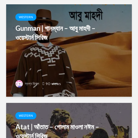
WESTERN
Gunman | গানম্যান – আবু মাহদী –
ওয়েস্টার্ন সিরিজ
স্বপ্ন বিলাপ
90 views
WESTERN
Atat | আঁতাত – গোলাম মাওলা নঈম –
ওয়েস্টার্ন সিরিজ