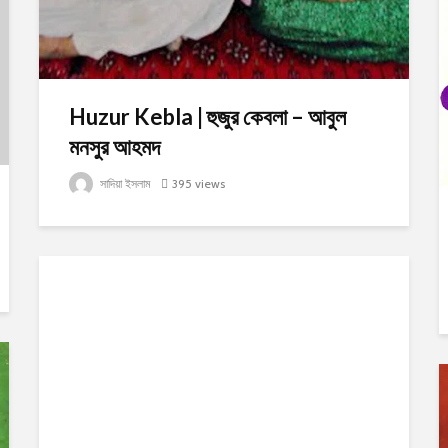
Huzur Kebla | হুজুর কেবলা – আবুল
মনসুর আহমদ
সাদিয়া ইসলাম
395 views