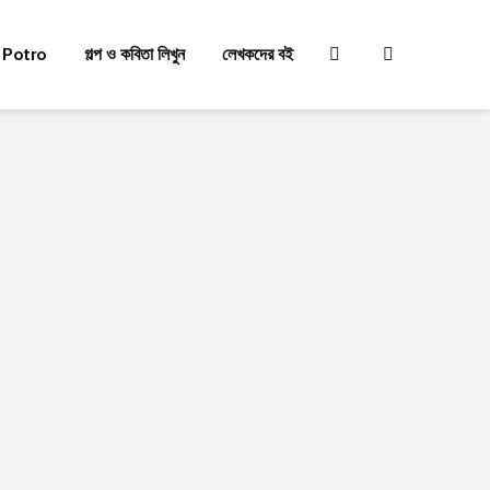
 Potro
গল্প ও কবিতা লিখুন
লেখকদের বই