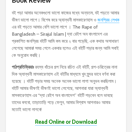
Book Review
বই পড়া আমার অনেকগুলো ভালো কাজের মধ্যে অন্যতম, বই পড়তে আমার
ভীষণ ভালো লাগে। বিশেষ করে অ্যান্থনী মাসকারেণহাস ও
জনপ্রিয় লেখক
এর বই পড়তে আমার বেশি ভালো লাগে । The Rape of
Bangladesh – Sirajul Islam | দ্যা রেইপ অব বাংলাদেশ এর
প্রকাশিত জনপ্রিয় বইটি আমি কম করে ২ বার পড়েছি, এক কথায় অসাধারণ
লেগেছে আমার! সময় পেলে একবার হলেও এই বইটি পড়ার জন্য আমি সবাই
কে অনুরোধ করছি।
পাঠপ্রতিক্রিয়াঃ
রহস্য ধাঁচের গল্প নিয়ে রচিত এই বইটি, গল্প-চরিত্রের নানা
দিক অ্যান্থনী মাসকারেণহাস এই বইটির মাধ্যমে খুব সুন্দর ভাবে বর্ণনা করা
হয়েছে । বইটি পড়ার সময় অনেক অনেক ভালো লাগা অনুভব করছিলাম।
বইটি আমার ভীষণই ভীষণই ভালো লেগেছে, আপনারা যারা অ্যান্থনী
মাসকারেণহাস এর “দ্যা রেইপ অব বাংলাদেশ” বইটি পড়বেন বলে ভাবছে
তাদের বলবো, তাড়াতাড়ি পড়ে ফেলুন, আমার বিশ্বাস আপনারও আমার
মতোই ভালো লাগবে!
Read Online or Download