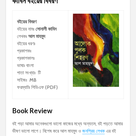
কাবিন
বইয়ের বিবরণ
বইয়ের বিবরণ
বইয়ের নামঃ
সোনালী কাবিন
লেখকঃ
আল মাহমুদ
বইয়ের ধরণঃ
প্রকাশকঃ
প্রকাশকালঃ
ভাষাঃ বাংলা
পাতা সংখ্যাঃ টি
সাইজঃ MB
ফরম্যাটঃ পিডিএফ (PDF)
Book Review
বই পড়া আমার অনেকগুলো ভালো কাজের মধ্যে অন্যতম, বই পড়তে আমার
ভীষণ ভালো লাগে। বিশেষ করে আল মাহমুদ ও
জনপ্রিয় লেখক
এর বই