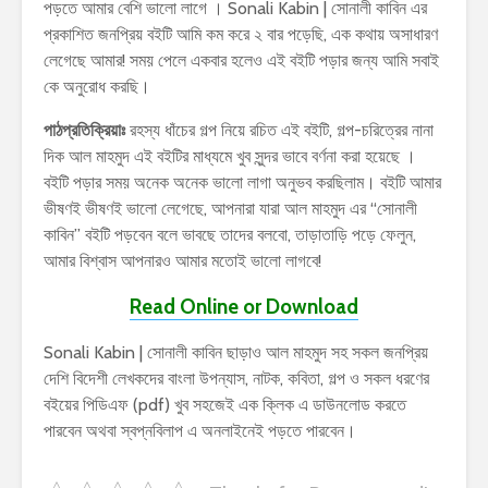
পড়তে আমার বেশি ভালো লাগে । Sonali Kabin | সোনালী কাবিন এর
প্রকাশিত জনপ্রিয় বইটি আমি কম করে ২ বার পড়েছি, এক কথায় অসাধারণ
লেগেছে আমার! সময় পেলে একবার হলেও এই বইটি পড়ার জন্য আমি সবাই
কে অনুরোধ করছি।
পাঠপ্রতিক্রিয়াঃ
রহস্য ধাঁচের গল্প নিয়ে রচিত এই বইটি, গল্প-চরিত্রের নানা
দিক আল মাহমুদ এই বইটির মাধ্যমে খুব সুন্দর ভাবে বর্ণনা করা হয়েছে ।
বইটি পড়ার সময় অনেক অনেক ভালো লাগা অনুভব করছিলাম। বইটি আমার
ভীষণই ভীষণই ভালো লেগেছে, আপনারা যারা আল মাহমুদ এর “সোনালী
কাবিন” বইটি পড়বেন বলে ভাবছে তাদের বলবো, তাড়াতাড়ি পড়ে ফেলুন,
আমার বিশ্বাস আপনারও আমার মতোই ভালো লাগবে!
Read Online or Download
Sonali Kabin | সোনালী কাবিন ছাড়াও আল মাহমুদ সহ সকল জনপ্রিয়
দেশি বিদেশী লেখকদের বাংলা উপন্যাস, নাটক, কবিতা, গল্প ও সকল ধরণের
বইয়ের পিডিএফ (pdf) খুব সহজেই এক ক্লিক এ ডাউনলোড করতে
পারবেন অথবা স্বপ্নবিলাপ এ অনলাইনেই পড়তে পারবেন।