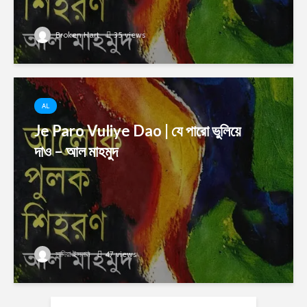
Broken Hart
35 views
AL
Je Paro Vuliye Dao | যে পারো ভুলিয়ে
দাও – আল মাহমুদ
সাদিয়া ইসলাম
47 views