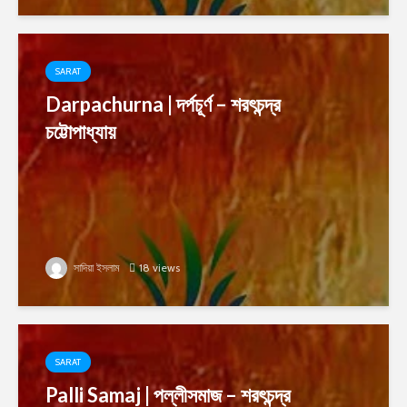
SARAT
Darpachurna | দর্পচূর্ণ – শরৎচন্দ্র
চট্টোপাধ্যায়
সাদিয়া ইসলাম
18 views
SARAT
Palli Samaj | পল্লীসমাজ – শরৎচন্দ্র