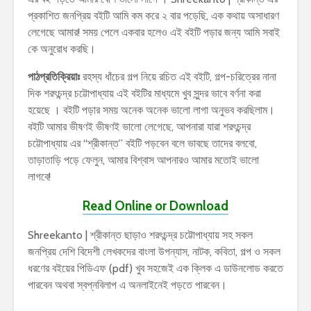
প্রকাশিত জনপ্রিয় বইটি আমি কম করে ২ বার পড়েছি, এক কথায় অসাধারণ
লেগেছে আমার! সময় পেলে একবার হলেও এই বইটি পড়ার জন্য আমি সবাই
কে অনুরোধ করছি।
পাঠপ্রতিক্রিয়াঃ
রহস্য ধাঁচের গল্প নিয়ে রচিত এই বইটি, গল্প-চরিত্রের নানা
দিক শরৎচন্দ্র চট্টোপাধ্যায় এই বইটির মাধ্যমে খুব সুন্দর ভাবে বর্ণনা করা
হয়েছে । বইটি পড়ার সময় অনেক অনেক ভালো লাগা অনুভব করছিলাম।
বইটি আমার ভীষণই ভীষণই ভালো লেগেছে, আপনারা যারা শরৎচন্দ্র
চট্টোপাধ্যায় এর “শ্রীকান্ত” বইটি পড়বেন বলে ভাবছে তাদের বলবো,
তাড়াতাড়ি পড়ে ফেলুন, আমার বিশ্বাস আপনারও আমার মতোই ভালো
লাগবে!
Read Online or Download
Shreekanto | শ্রীকান্ত ছাড়াও শরৎচন্দ্র চট্টোপাধ্যায় সহ সকল
জনপ্রিয় দেশি বিদেশী লেখকদের বাংলা উপন্যাস, নাটক, কবিতা, গল্প ও সকল
ধরণের বইয়ের পিডিএফ (pdf) খুব সহজেই এক ক্লিক এ ডাউনলোড করতে
পারবেন অথবা স্বপ্নবিলাপ এ অনলাইনেই পড়তে পারবেন।