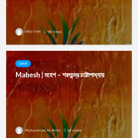
সাদিয়া ইসলাম
98 views
SARAT
Mahesh | মহেশ – শরৎচন্দ্র চট্টোপাধ্যায়
Muhammad Al-Amin
24 views