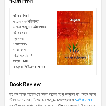
বইয়ের বিবরণ
বইয়ের বিবরণ
বইয়ের নামঃ
শ্রীকান্ত
লেখকঃ
শরৎচন্দ্র চট্টোপাধ্যায়
বইয়ের ধরণঃ
প্রকাশকঃ
প্রকাশকালঃ
ভাষাঃ বাংলা
পাতা সংখ্যাঃ টি
সাইজঃ MB
ফরম্যাটঃ পিডিএফ (PDF)
Book Review
বই পড়া আমার অনেকগুলো ভালো কাজের মধ্যে অন্যতম, বই পড়তে আমার
ভীষণ ভালো লাগে। বিশেষ করে শরৎচন্দ্র চট্টোপাধ্যায় ও
জনপ্রিয় লেখক
এর বই পড়তে আমার বেশি ভালো লাগে । Shreekanto | শ্রীকান্ত এর