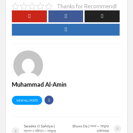
Thanks for Recommend!
Muhammad Al-Amin
VIEW ALL POSTS
Swades O Sahitya |
Shuvo Da | শুভদা – শরৎচন্দ্র
স্বদেশ ও সাহিত্য – শরৎচন্দ্র
চট্টোপাধ্যায়