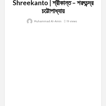
Shreekanto | শ্রীকান্ত – শরৎচন্দ্র
চট্টোপাধ্যায়
Muhammad Al-Amin
19 views