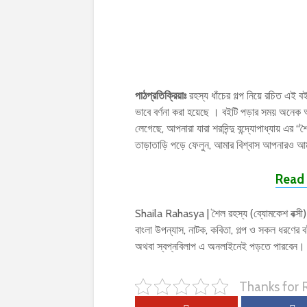
পাঠপ্রতিক্রিয়াঃ
রহস্য ধাঁচের গল্প নিয়ে রচিত এই বইটি,
ভাবে বর্ণনা করা হয়েছে । বইটি পড়ার সময় অন
লেগেছে, আপনারা যারা শরদিন্দু বন্দ্যোপাধ্যায় এর
তাড়াতাড়ি পড়ে ফেলুন, আমার বিশ্বাস আপনারও আ
Read 
Shaila Rahasya | শৈল রহস্য (ব্যোমকেশ বক্সী) ছ
বাংলা উপন্যাস, নাটক, কবিতা, গল্প ও সকল ধরণ
অথবা স্বপ্নবিলাপ এ অনলাইনেই পড়তে পারবেন।
Thanks for