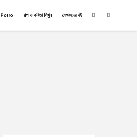
 Potro
গল্প ও কবিতা লিখুন
লেখকদের বই