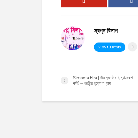
স্বপ্ন বিলাপ
VIEW ALL POSTS
Simanta Hira | সীমান্ত-হীরা (ব্যোমকেশ
বক্সী) – শরদিন্দু বন্দ্যোপাধ্যায়