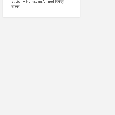
Istition – Humayun Ahmed | হুমায়ূন
আহমেদ