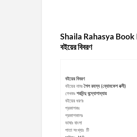
Shaila Rahasya Book Deta
বইয়ের বিবরণ
বইয়ের বিবরণ
বইয়ের নামঃ
শৈল রহস্য (ব্যোমকেশ বক্সী)
লেখকঃ
শরদিন্দু বন্দ্যোপাধ্যায়
বইয়ের ধরণঃ
প্রকাশকঃ
প্রকাশকালঃ
ভাষাঃ বাংলা
পাতা সংখ্যাঃ টি