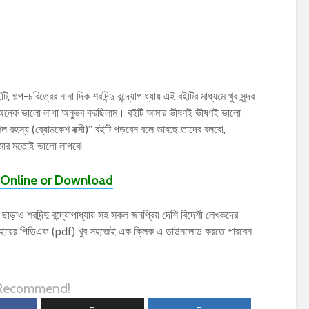
 গল্প-চরিত্রের নানা দিক শরদিন্দু বন্দ্যোপাধ্যায় এই বইটির মাধ্যমে খুব সুন্দর
েক অনেক ভালো লাগা অনুভব করছিলাম। বইটি আমার ভীষণই ভীষণই ভালো
 “শৈল রহস্য (ব্যোমকেশ বক্সী)” বইটি পড়বেন বলে ভাবছে তাদের বলবো,
মার মতোই ভালো লাগবে!
Online or Download
াড়াও শরদিন্দু বন্দ্যোপাধ্যায় সহ সকল জনপ্রিয় দেশি বিদেশী লেখকদের
ের বইয়ের পিডিএফ (pdf) খুব সহজেই এক ক্লিক এ ডাউনলোড করতে পারবেন
 Recommend!