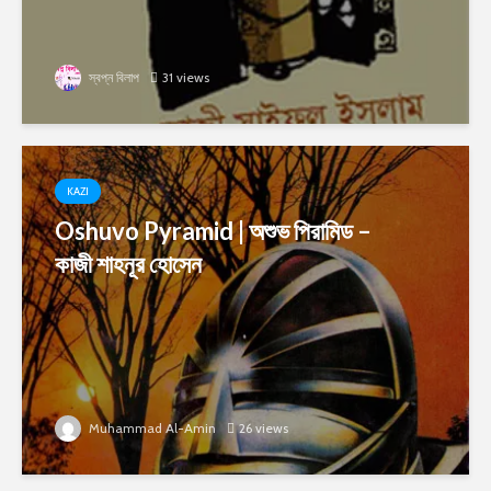
স্বপ্ন বিলাপ
31 views
KAZI
Oshuvo Pyramid | অশুভ পিরামিড –
কাজী শাহনূর হোসেন
Muhammad Al-Amin
26 views