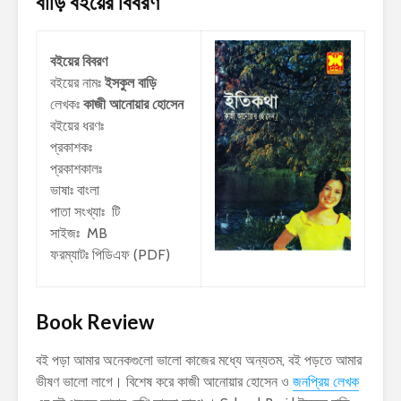
বাড়ি
বইয়ের বিবরণ
বইয়ের বিবরণ
বইয়ের নামঃ
ইসকুল বাড়ি
লেখকঃ
কাজী আনোয়ার হোসেন
বইয়ের ধরণঃ
প্রকাশকঃ
প্রকাশকালঃ
ভাষাঃ বাংলা
পাতা সংখ্যাঃ টি
সাইজঃ MB
ফরম্যাটঃ পিডিএফ (PDF)
Book Review
বই পড়া আমার অনেকগুলো ভালো কাজের মধ্যে অন্যতম, বই পড়তে আমার
ভীষণ ভালো লাগে। বিশেষ করে কাজী আনোয়ার হোসেন ও
জনপ্রিয় লেখক