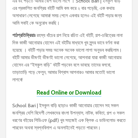
এর বই পড়তে আমার বেশি ভালো লাগে । School Bari | ইসকুল বাড়ি
এর প্রকাশিত জনপ্রিয় বইটি আমি কম করে ২ বার পড়েছি, এক কথায়
অসাধারণ লেগেছে আমার! সময় পেলে একবার হলেও এই বইটি পড়ার জন্য
আমি সবাই কে অনুরোধ করছি।
পাঠপ্রতিক্রিয়াঃ
রহস্য ধাঁচের গল্প নিয়ে রচিত এই বইটি, গল্প-চরিত্রের নানা
দিক কাজী আনোয়ার হোসেন এই বইটির মাধ্যমে খুব সুন্দর ভাবে বর্ণনা করা
হয়েছে । বইটি পড়ার সময় অনেক অনেক ভালো লাগা অনুভব করছিলাম।
বইটি আমার ভীষণই ভীষণই ভালো লেগেছে, আপনারা যারা কাজী আনোয়ার
হোসেন এর “ইসকুল বাড়ি” বইটি পড়বেন বলে ভাবছে তাদের বলবো,
তাড়াতাড়ি পড়ে ফেলুন, আমার বিশ্বাস আপনারও আমার মতোই ভালো
লাগবে!
Read Online or Download
School Bari | ইসকুল বাড়ি ছাড়াও কাজী আনোয়ার হোসেন সহ সকল
জনপ্রিয় দেশি বিদেশী লেখকদের বাংলা উপন্যাস, নাটক, কবিতা, গল্প ও সকল
ধরণের বইয়ের পিডিএফ (pdf) খুব সহজেই এক ক্লিক এ ডাউনলোড করতে
পারবেন অথবা স্বপ্নবিলাপ এ অনলাইনেই পড়তে পারবেন।