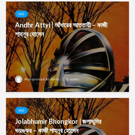
KAZI
Andhr Attyi | আঁধারের আততায়ী – কাজী
শাহনূর হোসেন
Muhammad Al-Amin
12 views
KAZI
Jolabhumir Bhongkor | জলাভূমির
ভয়ঙ্কর – কাজী শাহনূর হোসেন