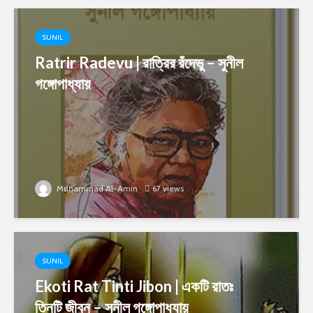
SUNIL
Ratrir Radevu | রাত্রির রঁদেভু – সুনীল
গঙ্গোপাধ্যায়
Muhammad Al-Amin
67 views
SUNIL
Ekoti Rat Tinti Jibon | একটি রাতঃ
তিনটি জীবন – সুনীল গঙ্গোপাধ্যায়