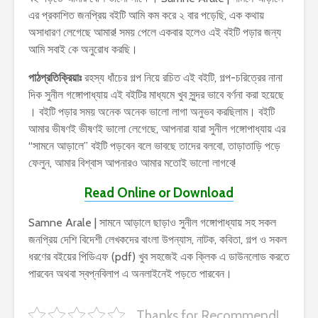
এর প্রকাশিত জনপ্রিয় বইটি আমি কম করে ২ বার পড়েছি, এক কথায়
অসাধারণ লেগেছে আমার! সময় পেলে একবার হলেও এই বইটি পড়ার জন্য
আমি সবাই কে অনুরোধ করছি।
পাঠপ্রতিক্রিয়াঃ
রহস্য ধাঁচের গল্প নিয়ে রচিত এই বইটি, গল্প-চরিত্রের নানা
দিক সুনীল গঙ্গোপাধ্যায় এই বইটির মাধ্যমে খুব সুন্দর ভাবে বর্ণনা করা হয়েছে
। বইটি পড়ার সময় অনেক অনেক ভালো লাগা অনুভব করছিলাম। বইটি
আমার ভীষণই ভীষণই ভালো লেগেছে, আপনারা যারা সুনীল গঙ্গোপাধ্যায় এর
“সামনে আড়ালে” বইটি পড়বেন বলে ভাবছে তাদের বলবো, তাড়াতাড়ি পড়ে
ফেলুন, আমার বিশ্বাস আপনারও আমার মতোই ভালো লাগবে!
Read Online or Download
Samne Arale | সামনে আড়ালে ছাড়াও সুনীল গঙ্গোপাধ্যায় সহ সকল
জনপ্রিয় দেশি বিদেশী লেখকদের বাংলা উপন্যাস, নাটক, কবিতা, গল্প ও সকল
ধরণের বইয়ের পিডিএফ (pdf) খুব সহজেই এক ক্লিক এ ডাউনলোড করতে
পারবেন অথবা স্বপ্নবিলাপ এ অনলাইনেই পড়তে পারবেন।
Thanks for Recommend!