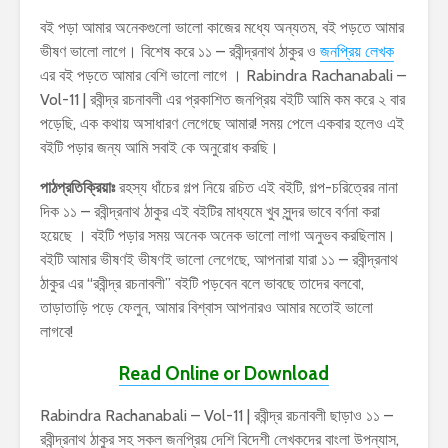
বই পড়া আমার অনেকগুলো ভালো কাজের মধ্যে অন্যতম, বই পড়তে আমার
ভীষণ ভালো লাগে। বিশেষ করে ১১ – রবীন্দ্রনাথ ঠাকুর ও
জনপ্রিয় লেখক
এর বই পড়তে আমার বেশি ভালো লাগে । Rabindra Rachanabali –
Vol-11 | রবীন্দ্র রচনাবলী এর প্রকাশিত জনপ্রিয় বইটি আমি কম করে ২ বার
পড়েছি, এক কথায় অসাধারণ লেগেছে আমার! সময় পেলে একবার হলেও এই
বইটি পড়ার জন্য আমি সবাই কে অনুরোধ করছি।
পাঠপ্রতিক্রিয়াঃ
রহস্য ধাঁচের গল্প নিয়ে রচিত এই বইটি, গল্প-চরিত্রের নানা
দিক ১১ – রবীন্দ্রনাথ ঠাকুর এই বইটির মাধ্যমে খুব সুন্দর ভাবে বর্ণনা করা
হয়েছে । বইটি পড়ার সময় অনেক অনেক ভালো লাগা অনুভব করছিলাম।
বইটি আমার ভীষণই ভীষণই ভালো লেগেছে, আপনারা যারা ১১ – রবীন্দ্রনাথ
ঠাকুর এর “রবীন্দ্র রচনাবলী” বইটি পড়বেন বলে ভাবছে তাদের বলবো,
তাড়াতাড়ি পড়ে ফেলুন, আমার বিশ্বাস আপনারও আমার মতোই ভালো
লাগবে!
Read Online or Download
Rabindra Rachanabali – Vol-11 | রবীন্দ্র রচনাবলী ছাড়াও ১১ –
রবীন্দ্রনাথ ঠাকুর সহ সকল জনপ্রিয় দেশি বিদেশী লেখকদের বাংলা উপন্যাস,