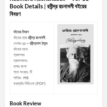
Book Details | রবীন্দ্র রচনাবলী
বইয়ের
বিবরণ
বইয়ের বিবরণ
বইয়ের নামঃ
রবীন্দ্র রচনাবলী
লেখকঃ
১১ – রবীন্দ্রনাথ ঠাকুর
বইয়ের ধরণঃ
প্রকাশকঃ
প্রকাশকালঃ
ভাষাঃ বাংলা
পাতা সংখ্যাঃ টি
সাইজঃ MB
ফরম্যাটঃ পিডিএফ (PDF)
Book Review