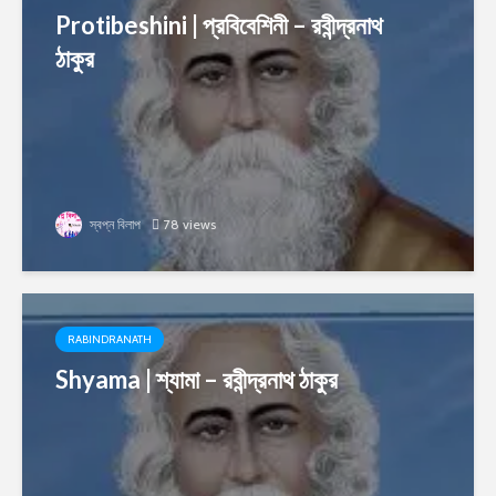
Protibeshini | প্রবিবেশিনী – রবীন্দ্রনাথ
ঠাকুর
স্বপ্ন বিলাপ
78 views
RABINDRANATH
Shyama | শ্যামা – রবীন্দ্রনাথ ঠাকুর