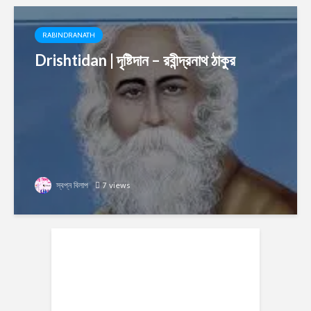
RABINDRANATH
Drishtidan | দৃষ্টিদান – রবীন্দ্রনাথ ঠাকুর
স্বপ্ন বিলাপ
7 views