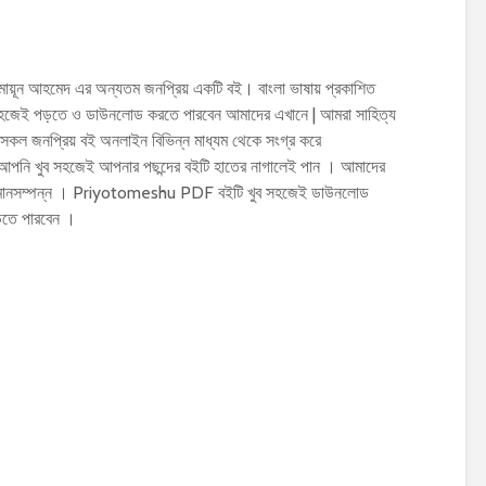
 আহমেদ এর অন্যতম জনপ্রিয় একটি বই। বাংলা ভাষায় প্রকাশিত
েই পড়তে ও ডাউনলোড করতে পারবেন আমাদের এখানে | আমরা সাহিত্য
সকল জনপ্রিয় বই অনলাইন বিভিন্ন মাধ্যম থেকে সংগ্র করে
 আপনি খুব সহজেই আপনার পছন্দের বইটি হাতের নাগালেই পান । আমাদের
নেক মানসম্পন্ন । Priyotomeshu PDF বইটি খুব সহজেই ডাউনলোড
ড়তে পারবেন ।