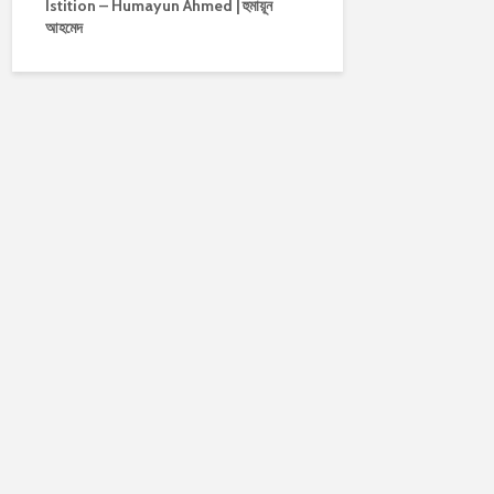
Istition – Humayun Ahmed | হুমায়ূন
আহমেদ