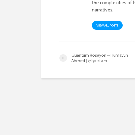
the complexities of h
narratives.
VIEW ALL POSTS
Quantum Rosayon – Humayun
Ahmed | হুমায়ূন আহমেদ