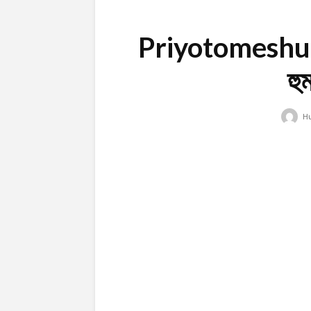
Priyotomeshu
হু
H