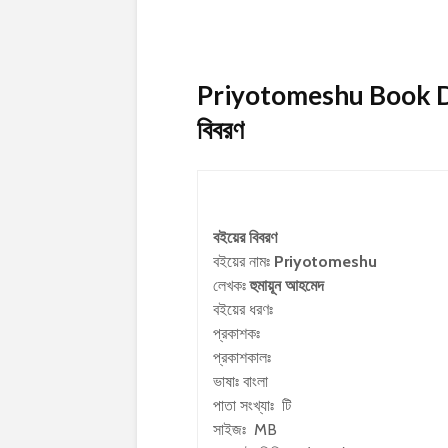
Priyotomeshu Book D
বিবরণ
বইয়ের বিবরণ
বইয়ের নামঃ
Priyotomeshu
লেখকঃ
হুমায়ূন আহমেদ
বইয়ের ধরণঃ
প্রকাশকঃ
প্রকাশকালঃ
ভাষাঃ বাংলা
পাতা সংখ্যাঃ টি
সাইজঃ MB