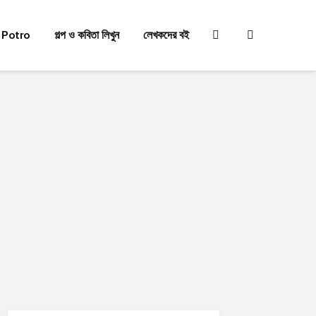
 Potro
গল্প ও কবিতা লিখুন
লেখকদের বই