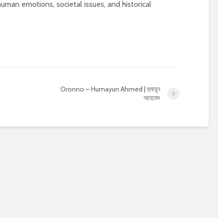
uman emotions, societal issues, and historical
Oronno – Humayun Ahmed | হুমায়ূন
আহমেদ