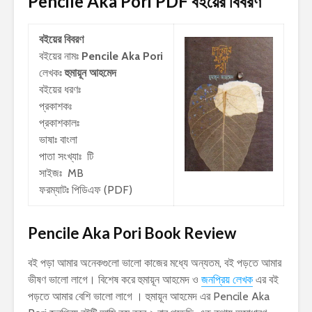
Pencile Aka Pori PDF
বইয়ের বিবরণ
বইয়ের বিবরণ
বইয়ের নামঃ
Pencile Aka Pori
লেখকঃ
হুমায়ূন আহমেদ
বইয়ের ধরণঃ
প্রকাশকঃ
প্রকাশকালঃ
ভাষাঃ বাংলা
পাতা সংখ্যাঃ টি
সাইজঃ MB
ফরম্যাটঃ পিডিএফ (PDF)
Pencile Aka Pori Book Review
বই পড়া আমার অনেকগুলো ভালো কাজের মধ্যে অন্যতম, বই পড়তে আমার
ভীষণ ভালো লাগে। বিশেষ করে হুমায়ূন আহমেদ ও
জনপ্রিয় লেখক
এর বই
পড়তে আমার বেশি ভালো লাগে । হুমায়ূন আহমেদ এর Pencile Aka