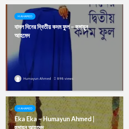
H AHAMED
বাদল দিনের দ্বিতীয় কদম ফুল – হুমায়ূন
আহমেদ
Humayun Ahmed
898 views
H AHAMED
Eka Eka – Humayun Ahmed |
হুমায়ূন আহমেদ