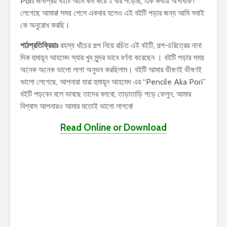
Pori জনপ্রিয় বইটি আমি কম করে ২ বার পড়েছি, এক কথায় অসাধারণ
লেগেছে আমার! সময় পেলে একবার হলেও এই বইটি পড়ার জন্য আমি সবাই
কে অনুরোধ করছি।
পাঠপ্রতিক্রিয়াঃ
রহস্য ধাঁচের গল্প নিয়ে রচিত এই বইটি, গল্প-চরিত্রের নানা
দিক হুমায়ূন আহমেদ স্যার খুব সুন্দর ভাবে বর্ণনা করেছেন । বইটি পড়ার সময়
অনেক অনেক ভালো লাগা অনুভব করছিলাম। বইটি আমার ভীষণই ভীষণই
ভালো লেগেছে, আপনারা যারা হুমায়ূন আহমেদ এর “Pencile Aka Pori”
বইটি পড়বেন বলে ভাবছে তাদের বলবো, তাড়াতাড়ি পড়ে ফেলুন, আমার
বিশ্বাস আপনারও আমার মতোই ভালো লাগবে!
Read Online or Download