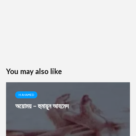
You may also like
H AHAMED
অয়োময় – হুমায়ূন আহমেদ