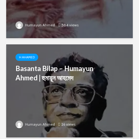
Humayun Ahmed
584 views
H AHAMED
Basanta Bilap – Humayun
Ahmed | হুমায়ূন আহমেদ
Humayun Ahmed
26 views