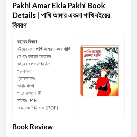
Pakhi Amar Ekla Pakhi Book
Details | পাখি আমার একলা পাখি
বইয়ের
বিবরণ
বইয়ের বিবরণ
বইয়ের নামঃ
পাখি আমার একলা পাখি
লেখকঃ
হুমায়ূন আহমেদ
বইয়ের ধরণঃ উপন্যাস
প্রকাশকঃ
প্রকাশকালঃ
ভাষাঃ বাংলা
পাতা সংখ্যাঃ টি
সাইজঃ MB
ফরম্যাটঃ পিডিএফ (PDF)
Book Review