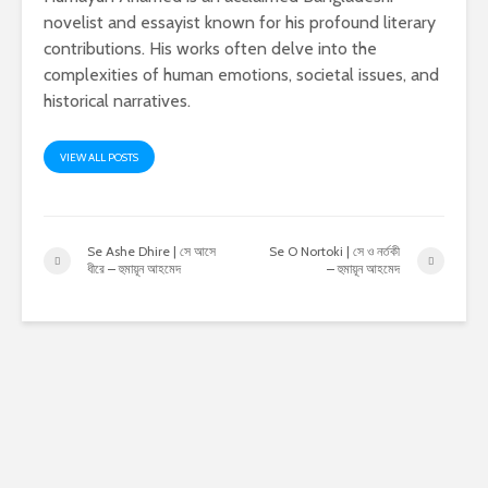
novelist and essayist known for his profound literary
contributions. His works often delve into the
complexities of human emotions, societal issues, and
historical narratives.
VIEW ALL POSTS
Se Ashe Dhire | সে আসে
Se O Nortoki | সে ও নর্তকী
ধীরে – হুমায়ূন আহমেদ
– হুমায়ূন আহমেদ