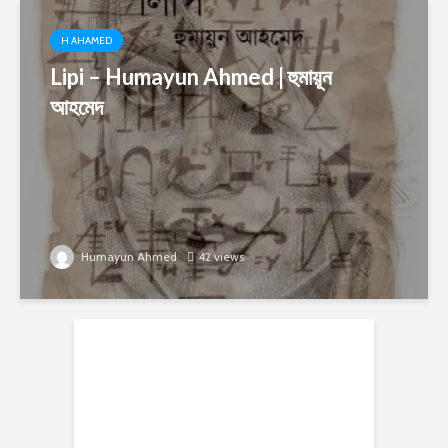
H AHAMED
Lipi – Humayun Ahmed | হুমায়ূন
আহমেদ
Humayun Ahmed
42 views