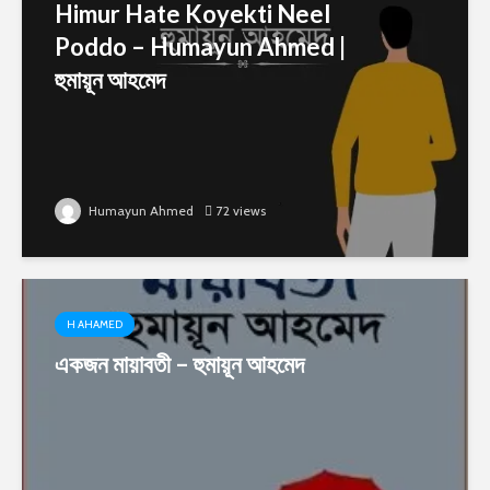
Himur Hate Koyekti Neel
Poddo – Humayun Ahmed |
হুমায়ূন আহমেদ
Humayun Ahmed
72 views
H AHAMED
একজন মায়াবতী – হুমায়ূন আহমেদ