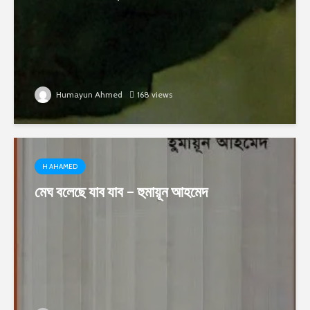
Humayun Ahmed
168 views
H AHAMED
মেঘ বলেছে যাব যাব – হুমায়ূন আহমেদ