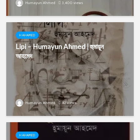
Humayun Ahmed
3,400 views
H AHAMED
Lipi – Humayun Ahmed | হুমায়ূন
আহমেদ
Humayun Ahmed
42 views
H AHAMED