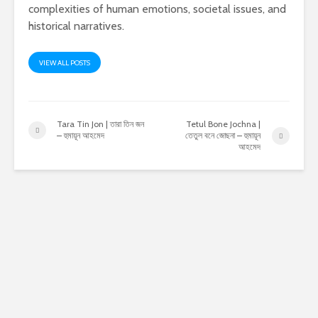
complexities of human emotions, societal issues, and
historical narratives.
VIEW ALL POSTS
Tara Tin Jon | তারা তিন জন
Tetul Bone Jochna |
– হুমায়ূন আহমেদ
তেতুল বনে জোছনা – হুমায়ূন
আহমেদ