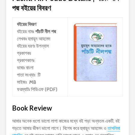
পদ্ম
বইয়ের বিবরণ
বইয়ের বিবরণ
বইয়ের নামঃ
পাঁচটি নীল পদ্ম
লেখকঃ
হুমায়ূন আহমেদ
বইয়ের ধরণঃ উপন্যাস
প্রকাশকঃ
প্রকাশকালঃ
ভাষাঃ বাংলা
পাতা সংখ্যাঃ টি
সাইজঃ MB
ফরম্যাটঃ পিডিএফ (PDF)
Book Review
আমার অনেক গুলো ভালো লাগা কাজের মধ্যে বই পড়া অন্যতম একটি, বই
পড়তে আমার ভীষণ ভালো লাগে। বিশেষ করে হুমায়ূন আহমেদ ও
তাসলিমা