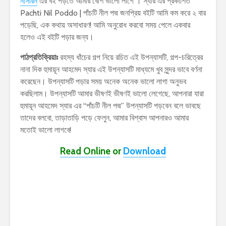
নাসরিন
এর বই পড়তে আমার বেশি ভালো লাগে । স্যার এর প্রকাশিত
Pachti Nil Poddo | পাঁচটি নীল পদ্ম জনপ্রিয় বইটি আমি কম করে ২ বার
পড়েছি, এক কথায় অসাধারণ! আমি অনুরোধ করবো সময় পেলে একবার
হলেও এই বইটি পড়ার জন্য।
পাঠপ্রতিক্রিয়াঃ
রহস্য ধাঁচের গল্প নিয়ে রচিত এই উপন্যাসটি, গল্প-চরিত্রের
নানা দিক হুমায়ূন আহমেদ স্যার এই উপন্যাসটি মাধ্যমে খুব সুন্দর ভাবে বর্ণনা
করেছেন। উপন্যাসটি পড়ার সময় অনেক অনেক ভালো লাগা অনুভব
করছিলাম। উপন্যাসটি আমার ভীষণই ভীষণই ভালো লেগেছে, আপনারা যারা
হুমায়ূন আহমেদ স্যার এর “পাঁচটি নীল পদ্ম” উপন্যাসটি পড়বেন বলে ভাবছে
তাদের বলবো, তাড়াতাড়ি পড়ে ফেলুন, আমার বিশ্বাস আপনারও আমার
মতোই ভালো লাগবে!
Read Online
or
Download