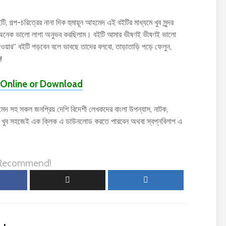
ি, গল্প-চরিত্রের নানা দিক হুমায়ূন আহমেদ এই বইটির মাধ্যমে খুব সুন্দর
েক অনেক ভালো লাগা অনুভব করছিলাম। বইটি আমার ভীষণই ভীষণই ভালো
লাওয়ার” বইটি পড়বেন বলে ভাবছে তাদের বলবো, তাড়াতাড়ি পড়ে ফেলুন,
!
Online or Download
েদ সহ সকল জনপ্রিয় দেশি বিদেশী লেখকদের বাংলা উপন্যাস, নাটক,
) খুব সহজেই এক ক্লিক এ ডাউনলোড করতে পারবেন অথবা স্বপ্নবিলাপ এ
 Recommend!