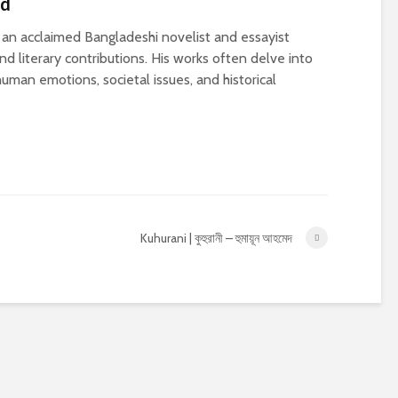
ed
n acclaimed Bangladeshi novelist and essayist
d literary contributions. His works often delve into
uman emotions, societal issues, and historical
Kuhurani | কুহুরানী – হুমায়ূন আহমেদ