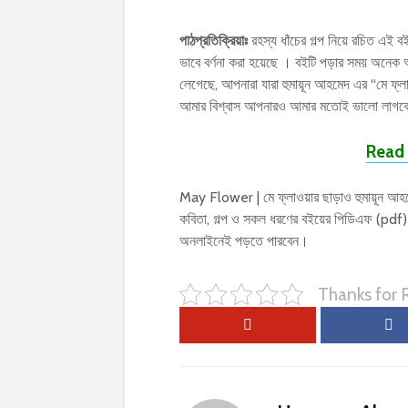
পাঠপ্রতিক্রিয়াঃ
রহস্য ধাঁচের গল্প নিয়ে রচিত এই বইট
ভাবে বর্ণনা করা হয়েছে । বইটি পড়ার সময় অন
লেগেছে, আপনারা যারা হুমায়ূন আহমেদ এর “মে ফ্
আমার বিশ্বাস আপনারও আমার মতোই ভালো লাগবে
Read 
May Flower | মে ফ্লাওয়ার ছাড়াও হুমায়ূন আহম
কবিতা, গল্প ও সকল ধরণের বইয়ের পিডিএফ (pdf
অনলাইনেই পড়তে পারবেন।
Thanks for