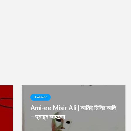
H-AHMED
Ami-ee Misir Ali | আমিই মিসির আলি
– হুমায়ূন আহমেদ