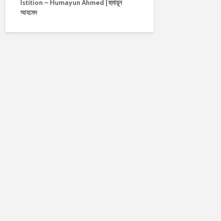
Istition – Humayun Ahmed | হুমায়ূন
আহমেদ