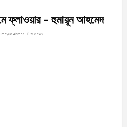
ফ্লাওয়ার – হুমায়ূন আহমেদ
umayun Ahmed
21 views