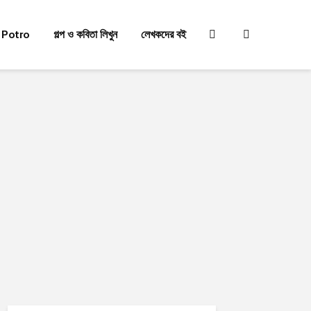
 Potro
গল্প ও কবিতা লিখুন
লেখকদের বই