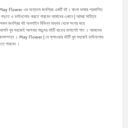
 May Flower এর অন্যতম জনপ্রিয় একটি বই। বাংলা ভাষায় প্রকাশিত
 পড়তে ও ডাউনলোড করতে পারবেন আমাদের এখানে | আমরা সাহিত্য
সকল জনপ্রিয় বই অনলাইন বিভিন্ন মাধ্যম থেকে সংগ্র করে
 আপনি খুব সহজেই আপনার পছন্দের বইটি হাতের নাগালেই পান । আমাদের
ক মানসম্পন্ন । May Flower | মে ফ্লাওয়ার বইটি খুব সহজেই ডাউনলোড
ড়তে পারবেন ।