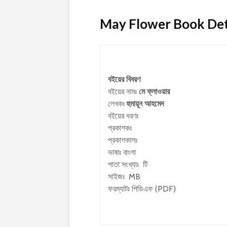
May Flower Book Detail
বইয়ের বিবরণ
বইয়ের নামঃ
মে ফ্লাওয়ার
লেখকঃ
হুমায়ূন আহমেদ
বইয়ের ধরণঃ
প্রকাশকঃ
প্রকাশকালঃ
ভাষাঃ বাংলা
পাতা সংখ্যাঃ টি
সাইজঃ MB
ফরম্যাটঃ পিডিএফ (PDF)