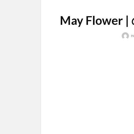
May Flower | মে 
H