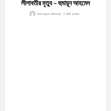
লীলাবতীর মৃত্যু – হুমায়ূন আহমেদ
Humayun Ahmed
668 views