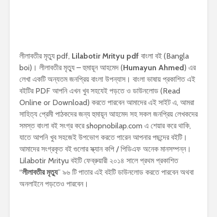
লীলাবতীর মৃত্যু pdf,
Lilabotir Mrityu pdf
বাংলা বই (Bangla
boi)। লীলাবতীর মৃত্যু – হুমায়ূন আহমেদ (
Humayun Ahmed
) এর
লেখা একটি অন্যতম জনপ্রিয় বাংলা উপন্যাস। বাংলা ভাষায় প্রকাশিত এই
বইটির PDF আপনি এখন খুব সহযেই পড়তে ও ডাউনলোড (Read
Online or Download) করতে পারবেন আমাদের এই সাইট এ, আমরা
সাহিত্য প্রেমী পাঠকদের জন্য হুমায়ূন আহমেদ সহ সকল জনপ্রিয় লেখকদের
সমস্ত বাংলা বই সংগ্র করে shopnobilap.com এ শেয়ার করে থাকি,
যাতে আপনি খুব সহজেই উপভোগ করতে পারেন আপনার পছন্দের বইটি।
আমাদের সংগ্রকৃত বই গুলোর স্ক্যান কপি / পিডিএফ অনেক মানসম্পন্ন।
Lilabotir Mrityu বইটি ফেব্রুয়ারী ২০১৪ সালে প্রথম প্রকাশিত
“
লীলাবতীর মৃত্যু
” ৯৬ টি পাতার এই বইটি ডাউনলোড করতে পারবেন অথবা
অনলাইনে পড়তেও পারবেন।