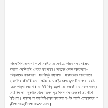
আমার শৈশবের একটি অংশ কেটেছে মোহনগঞ্জে, আমার নানার বাড়িতে।
ছায়াময় একটি বাড়ি, পেছনে ঘন জঙ্গল। জঙ্গলের ভেতর সারদেয়াল–
পূর্বপুরুষদের কবরস্থান। সব কিছুই রহস্যময়। সন্ধ্যাবেলায় সারদেয়ালে
ছায়ামূৰ্তিরা হাঁটাহাঁটি করে। গভীর রাতে বাড়ির ছাদে ভূতে ঢিল মারে। কেউ
তেমন পাত্তা দেয় না। অশরীরী কিছু যন্ত্রণা তো করবেই। এদেরকে গুরুত্ব
দেয়া ঠিক না। মূলবাড়ি থেকে অনেক দূরে বিশাল এক তেঁতুলগাছের পাশে
টাট্টিখানা। সন্ধ্যার পর যারা টাট্টিখানায় যায় তারা না-কি প্রায়ই তেঁতুলগাছে পা
বুলিয়ে পেততুনি বসে থাকতে দেখে।