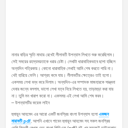
নানার বাড়ির স্মৃতি মাথায় রেখেই লীলাবতী উপন্যাস লিখতে শুরু করেছিলাম।
সেই সময়ের রহস্যময়তাকে ধরার চেষ্টা। লেখাটা ধারাবাহিকভাবে ছাপা হচ্ছিল
অন্যদিন পত্রিকায়। কোনো ধারাবাহিক লেখাই আমি শেষ করতে পারি না।
খেই হারিয়ে ফেলি। আগ্রহ কমে যায়। লীলাবতীর ক্ষেত্রেও তাই হলো।
একসময় লেখা বন্ধ করে দিলাম। অন্যদিন-এর সম্পাদক মাজহারকে সান্ত্বনা
দেবার জন্যে বললাম, ভালো লেখা যত্ব নিয়ে লিখতে হয়, তাড়াহুড়া করা যায়
না। তুমি মন খারাপ করো না। একসময় এই লেখা আমি শেষ করব।
– উপন্যাসটির কয়েক লাইন
হুমায়ূন আহমেদ এর আরো একটি জনপ্রিয় বাংলা উপন্যাস হলো
একজন
মায়াবতী pdf
, আপনি এখানে পাবেন হুমায়ূন আহমেদ সহ সকল জনপ্রিয়
দেশি বিদেশী লেখক দেড় বাংলা পিডিএফ (pdf) বই, খুব সহজেই ডাউনলোড