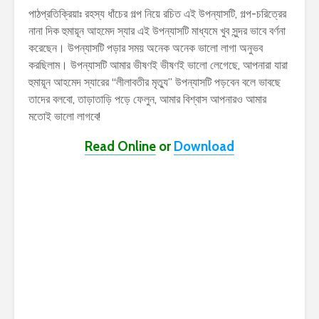
পাঠপ্রতিক্রিয়াঃ রহস্য ধাঁচের গল্প নিয়ে রচিত এই উপন্যাসটি, গল্প-চরিত্রের
নানা দিক হুমায়ূন আহমেদ স্যার এই উপন্যাসটি মাধ্যমে খুব সুন্দর ভাবে বর্ণনা
করেছেন। উপন্যাসটি পড়ার সময় অনেক অনেক ভালো লাগা অনুভব
করছিলাম। উপন্যাসটি আমার ভীষণই ভীষণই ভালো লেগেছে, আপনারা যারা
হুমায়ূন আহমেদ স্যারের “লীলাবতীর মৃত্যু” উপন্যাসটি পড়বেন বলে ভাবছে
তাদের বলবো, তাড়াতাড়ি পড়ে ফেলুন, আমার বিশ্বাস আপনারও আমার
মতোই ভালো লাগবে!
Read Online
or
Download