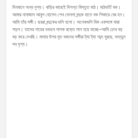
দিনমানে অন্য দৃশ্য। বাড়ির কাছেই দিগন্ত বিস্তৃত মাঠ। মাঠভর্তি বক।
আমার নানাজান আবুল হােসেন শেখ দোনলা বন্দুক হাতে বক শিকারে বের হন।
আমি তাঁর সঙ্গী। ছররা বন্দুকের গুলি হলো। অনেকগুলি বিক একসঙ্গে মারা
পড়ল। তাদের গায়ের ধবধবে পালক রক্তে লাল হয়ে যাচ্ছে–আমি চোখ বড়
বড় করে দেখছি। মাথার উপর মৃত বকদের সঙ্গীরা ট্যা ট্যা শব্দে ঘুরছে, অদ্ভুত
সব দৃশ্য।