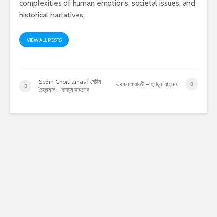
complexities of human emotions, societal issues, and
historical narratives.
VIEW ALL POSTS
Sedin Choitramas | সেদিন
একজন মায়াবতী – হুমায়ূন আহমেদ
চৈত্রমাস – হুমায়ূন আহমেদ