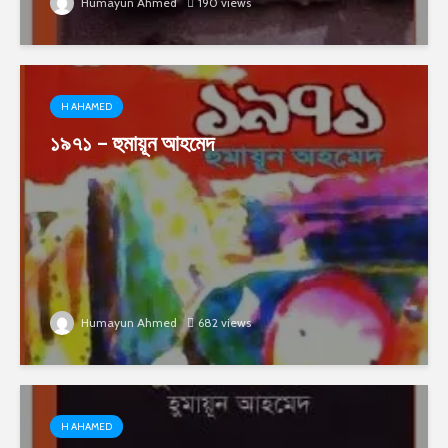
Humayun Ahmed
190 views
H AHAMED
১৯৭১ – হুমায়ূন আহমেদ
Humayun Ahmed
682 views
H AHAMED