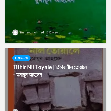
Humayun Ahmed
12 views
H AHAMED
Tithir Nil Toyale | তিথির নীল তোয়ালে
– হুমায়ূন আহমেদ