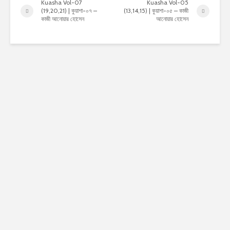
Kuasha Vol-07
Kuasha Vol-05
(19,20,21) | কুয়াশা-০৭ –
(13,14,15) | কুয়াশা-০৫ – কাজী
কাজী আনোয়ার হোসেন
আনোয়ার হোসেন