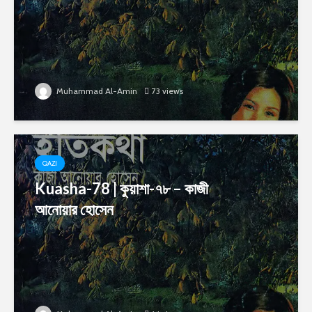
Muhammad Al-Amin
73 views
QAZI
Kuasha-78 | কুয়াশা-৭৮ – কাজী
আনোয়ার হোসেন