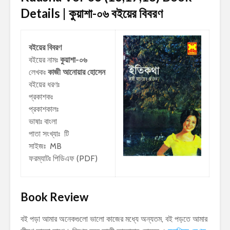
Details | কুয়াশা-০৬
বইয়ের বিবরণ
বইয়ের বিবরণ
বইয়ের নামঃ
কুয়াশা-০৬
লেখকঃ
কাজী আনোয়ার হোসেন
বইয়ের ধরণঃ
প্রকাশকঃ
প্রকাশকালঃ
ভাষাঃ বাংলা
পাতা সংখ্যাঃ টি
সাইজঃ MB
ফরম্যাটঃ পিডিএফ (PDF)
Book Review
বই পড়া আমার অনেকগুলো ভালো কাজের মধ্যে অন্যতম, বই পড়তে আমার