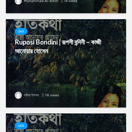
Muhammad Al-Amin
14 views
QAZI
Ruposi Bondini | রূপসী বন্দিনী – কাজী
আনোয়ার হোসেন
সাদিয়া ইসলাম
78 views
QAZI