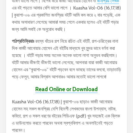
ভীষণ ভালো লাগে। বিশেষ করে কাজী আনোয়ার হোসেন ও
জনপ্রিয় লেখক
এর বই পড়তে আমার বেশি ভালো লাগে । Kuasha Vol-06 (16,17,18)
| কুয়াশা-০৬ এর প্রকাশিত জনপ্রিয় বইটি আমি কম করে ২ বার পড়েছি, এক
কথায় অসাধারণ লেগেছে আমার! সময় পেলে একবার হলেও এই বইটি পড়ার
জন্য আমি সবাই কে অনুরোধ করছি।
পাঠপ্রতিক্রিয়াঃ
রহস্য ধাঁচের গল্প নিয়ে রচিত এই বইটি, গল্প-চরিত্রের নানা
দিক কাজী আনোয়ার হোসেন এই বইটির মাধ্যমে খুব সুন্দর ভাবে বর্ণনা করা
হয়েছে । বইটি পড়ার সময় অনেক অনেক ভালো লাগা অনুভব করছিলাম।
বইটি আমার ভীষণই ভীষণই ভালো লেগেছে, আপনারা যারা কাজী আনোয়ার
হোসেন এর “কুয়াশা-০৬” বইটি পড়বেন বলে ভাবছে তাদের বলবো, তাড়াতাড়ি
পড়ে ফেলুন, আমার বিশ্বাস আপনারও আমার মতোই ভালো লাগবে!
Read Online or Download
Kuasha Vol-06 (16,17,18) | কুয়াশা-০৬ ছাড়াও কাজী আনোয়ার
হোসেন সহ সকল জনপ্রিয় দেশি বিদেশী লেখকদের বাংলা উপন্যাস, নাটক,
কবিতা, গল্প ও সকল ধরণের বইয়ের পিডিএফ (pdf) খুব সহজেই এক ক্লিক
এ ডাউনলোড করতে পারবেন অথবা স্বপ্নবিলাপ এ অনলাইনেই পড়তে
পারবেন।