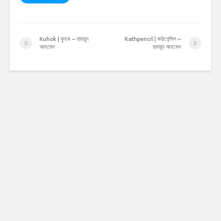
Kuhok | কুহক – হুমায়ূন
Kathpencil | কাঠপেন্সিল –
আহমেদ
হুমায়ূন আহমেদ