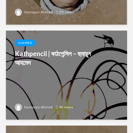
Humayun Ahmed
175 views
H-AHMED
Kathpencil | কাঠপেন্সিল – হুমায়ূন
আহমেদ
Humayun Ahmed
48 views