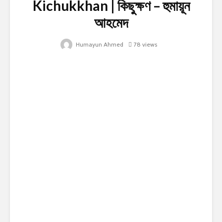
Kichukkhan | কিছুক্ষণ – হুমায়ূন
আহমেদ
Humayun Ahmed
78 views