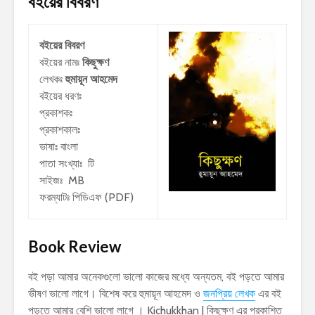
বইয়ের বিবরণ
বইয়ের বিবরণ
বইয়ের নামঃ
কিছুক্ষণ
লেখকঃ
হুমায়ূন আহমেদ
বইয়ের ধরণঃ
প্রকাশকঃ
প্রকাশকালঃ
ভাষাঃ বাংলা
পাতা সংখ্যাঃ টি
সাইজঃ MB
ফরম্যাটঃ পিডিএফ (PDF)
Book Review
বই পড়া আমার অনেকগুলো ভালো কাজের মধ্যে অন্যতম, বই পড়তে আমার
ভীষণ ভালো লাগে। বিশেষ করে হুমায়ূন আহমেদ ও
জনপ্রিয় লেখক
এর বই
পড়তে আমার বেশি ভালো লাগে । Kichukkhan | কিছুক্ষণ এর প্রকাশিত