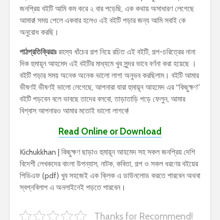
জনপ্রিয় বইটি আমি কম করে ২ বার পড়েছি, এক কথায় অসাধারণ লেগেছে
আমার! সময় পেলে একবার হলেও এই বইটি পড়ার জন্য আমি সবাই কে
অনুরোধ করছি।
পাঠপ্রতিক্রিয়াঃ
রহস্য ধাঁচের গল্প নিয়ে রচিত এই বইটি, গল্প-চরিত্রের নানা
দিক হুমায়ূন আহমেদ এই বইটির মাধ্যমে খুব সুন্দর ভাবে বর্ণনা করা হয়েছে ।
বইটি পড়ার সময় অনেক অনেক ভালো লাগা অনুভব করছিলাম। বইটি আমার
ভীষণই ভীষণই ভালো লেগেছে, আপনারা যারা হুমায়ূন আহমেদ এর “কিছুক্ষণ”
বইটি পড়বেন বলে ভাবছে তাদের বলবো, তাড়াতাড়ি পড়ে ফেলুন, আমার
বিশ্বাস আপনারও আমার মতোই ভালো লাগবে!
Read Online or Download
Kichukkhan | কিছুক্ষণ ছাড়াও হুমায়ূন আহমেদ সহ সকল জনপ্রিয় দেশি
বিদেশী লেখকদের বাংলা উপন্যাস, নাটক, কবিতা, গল্প ও সকল ধরণের বইয়ের
পিডিএফ (pdf) খুব সহজেই এক ক্লিক এ ডাউনলোড করতে পারবেন অথবা
স্বপ্নবিলাপ এ অনলাইনেই পড়তে পারবেন।
Thanks for Recommend!