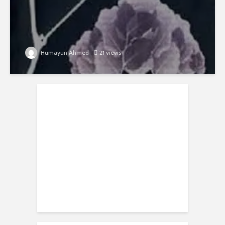
Humayun Ahmed
21 views