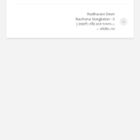
Radharani Devir
Rachona Songkalon -2
| রাধারাণী দেবীর রচনা সংকলন-২
– অভিজিৎ সেন