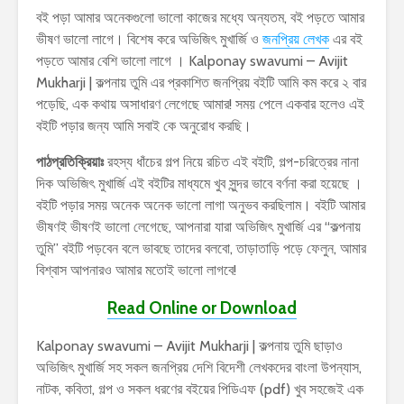
বই পড়া আমার অনেকগুলো ভালো কাজের মধ্যে অন্যতম, বই পড়তে আমার
ভীষণ ভালো লাগে। বিশেষ করে অভিজিৎ মুখার্জি ও
জনপ্রিয় লেখক
এর বই
পড়তে আমার বেশি ভালো লাগে । Kalponay swavumi – Avijit
Mukharji | কল্পনায় তুমি এর প্রকাশিত জনপ্রিয় বইটি আমি কম করে ২ বার
পড়েছি, এক কথায় অসাধারণ লেগেছে আমার! সময় পেলে একবার হলেও এই
বইটি পড়ার জন্য আমি সবাই কে অনুরোধ করছি।
পাঠপ্রতিক্রিয়াঃ
রহস্য ধাঁচের গল্প নিয়ে রচিত এই বইটি, গল্প-চরিত্রের নানা
দিক অভিজিৎ মুখার্জি এই বইটির মাধ্যমে খুব সুন্দর ভাবে বর্ণনা করা হয়েছে ।
বইটি পড়ার সময় অনেক অনেক ভালো লাগা অনুভব করছিলাম। বইটি আমার
ভীষণই ভীষণই ভালো লেগেছে, আপনারা যারা অভিজিৎ মুখার্জি এর “কল্পনায়
তুমি” বইটি পড়বেন বলে ভাবছে তাদের বলবো, তাড়াতাড়ি পড়ে ফেলুন, আমার
বিশ্বাস আপনারও আমার মতোই ভালো লাগবে!
Read Online or Download
Kalponay swavumi – Avijit Mukharji | কল্পনায় তুমি ছাড়াও
অভিজিৎ মুখার্জি সহ সকল জনপ্রিয় দেশি বিদেশী লেখকদের বাংলা উপন্যাস,
নাটক, কবিতা, গল্প ও সকল ধরণের বইয়ের পিডিএফ (pdf) খুব সহজেই এক