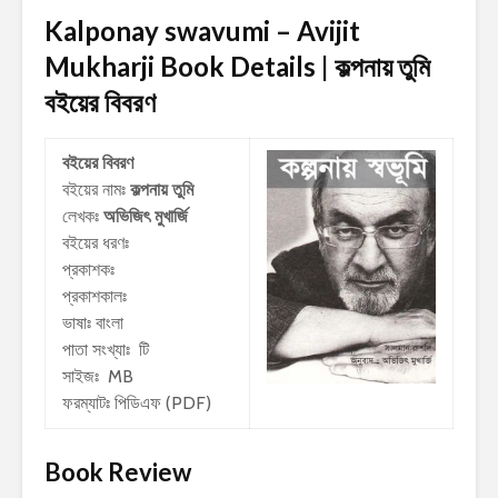
Kalponay swavumi – Avijit
Mukharji Book Details | কল্পনায় তুমি
বইয়ের বিবরণ
বইয়ের বিবরণ
বইয়ের নামঃ
কল্পনায় তুমি
লেখকঃ
অভিজিৎ মুখার্জি
বইয়ের ধরণঃ
প্রকাশকঃ
প্রকাশকালঃ
ভাষাঃ বাংলা
পাতা সংখ্যাঃ টি
সাইজঃ MB
ফরম্যাটঃ পিডিএফ (PDF)
Book Review