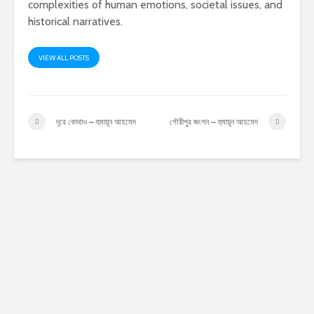
complexities of human emotions, societal issues, and
historical narratives.
VIEW ALL POSTS
দূরে কোথাও – হুমায়ূন আহমেদ
গৌরীপুর জংশন – হুমায়ূন আহমেদ