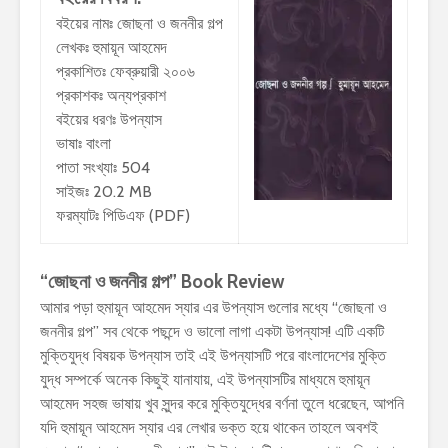
বইয়ের নামঃ জোছনা ও জননীর গল্প
লেখকঃ হুমায়ূন আহমেদ
প্রকাশিতঃ ফেব্রুয়ারী ২০০৬
প্রকাশকঃ অন্যপ্রকাশ
বইয়ের ধরণঃ উপন্যাস
ভাষাঃ বাংলা
পাতা সংখ্যাঃ 504
সাইজঃ 20.2 MB
ফরম্যাটঃ পিডিএফ (PDF)
“জোছনা ও জননীর গল্প” Book Review
আমার পড়া হুমায়ূন আহমেদ স্যার এর উপন্যাস গুলোর মধ্যে “জোছনা ও
জননীর গল্প” সব থেকে পছন্দে ও ভালো লাগা একটা উপন্যাস! এটি একটি
মুক্তিযুদ্ধ বিষয়ক উপন্যাস তাই এই উপন্যাসটি পরে বাংলাদেশের মুক্তি
যুদ্ধ সম্পর্কে অনেক কিছুই যানাযায়, এই উপন্যাসটির মাধ্যমে হুমায়ূন
আহমেদ সহজ ভাষায় খুব সুন্দর করে মুক্তিযুদ্ধের বর্ণনা তুলে ধরেছেন, আপনি
যদি হুমায়ূন আহমেদ স্যার এর লেখার ভক্ত হয়ে থাকেন তাহলে অবশই