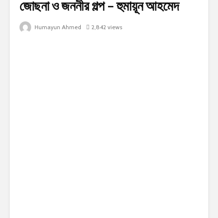
জোছনা ও জননীর গল্প – হুমায়ূন আহমেদ
Humayun Ahmed
2,842 views