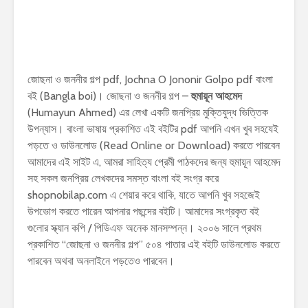
জোছনা ও জননীর গল্প pdf, Jochna O Jononir Golpo pdf বাংলা
বই (Bangla boi)। জোছনা ও জননীর গল্প –
হুমায়ূন আহমেদ
(Humayun Ahmed) এর লেখা একটি জনপ্রিয় মুক্তিযুদ্ধ ভিত্তিক
উপন্যাস। বাংলা ভাষায় প্রকাশিত এই বইটির pdf আপনি এখন খুব সহযেই
পড়তে ও ডাউনলোড (Read Online or Download) করতে পারবেন
আমাদের এই সাইট এ, আমরা সাহিত্য প্রেমী পাঠকদের জন্য হুমায়ূন আহমেদ
সহ সকল জনপ্রিয় লেখকদের সমস্ত বাংলা বই সংগ্র করে
shopnobilap.com এ শেয়ার করে থাকি, যাতে আপনি খুব সহজেই
উপভোগ করতে পারেন আপনার পছন্দের বইটি। আমাদের সংগ্রকৃত বই
গুলোর স্ক্যান কপি / পিডিএফ অনেক মানসম্পন্ন। ২০০৬ সালে প্রথম
প্রকাশিত “জোছনা ও জননীর গল্প” ৫০৪ পাতার এই বইটি ডাউনলোড করতে
পারবেন অথবা অনলাইনে পড়তেও পারবেন।