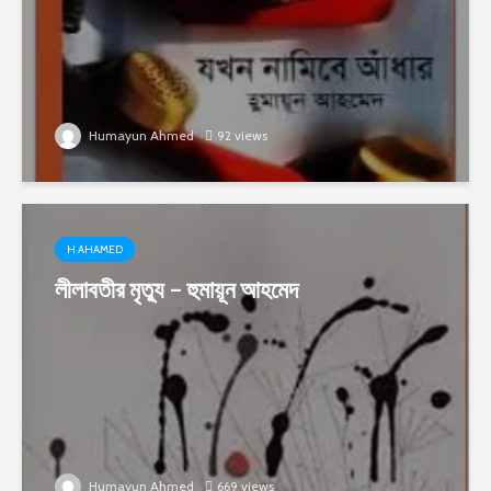
Humayun Ahmed
92 views
H AHAMED
লীলাবতীর মৃত্যু – হুমায়ূন আহমেদ
Humayun Ahmed
669 views