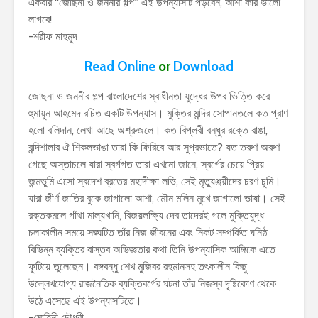
একবার “জোছনা ও জননীর গল্প” এই উপন্যাসটি পড়বেন, আশা করি ভালো
লাগবে!
-শরীফ মাহমুদ
Read Online
or
Download
জোছনা ও জননীর গল্প বাংলাদেশের স্বাধীনতা যুদ্ধের উপর ভিত্তি করে
হুমায়ুন আহমেদ রচিত একটি উপন্যাস। মুক্তির মন্দির সোপানতলে কত প্রাণ
হলো বলিদান, লেখা আছে অশ্রুজলে। কত বিপ্লবী বন্ধুর রক্তে রাঙা,
বন্দিশালার ঐ শিকলভাঙা তারা কি ফিরিবে আর সুপ্রভাতে? যত তরুণ অরুণ
গেছে অস্তাচলে যারা স্বর্গগত তারা এখনো জানে, স্বর্গের চেয়ে প্রিয়
জন্মভুমি এসো স্বদেশ ব্রতের মহাদীক্ষা লভি, সেই মৃত্যুঞ্জয়ীদের চরণ চুমি।
যারা জীর্ণ জাতির বুকে জাগালো আশা, মৌন মলিন মুখে জাগালো ভাষা। সেই
রক্তকমলে গাঁথা মাল্যখানি, বিজয়লক্ষ্যি দেব তাদেরই গলে মুক্তিযুদ্ধ
চলাকালীন সময়ে সঙ্ঘটিত তাঁর নিজ জীবনের এবং নিকট সম্পর্কিত ঘনিষ্ঠ
বিভিন্ন ব্যক্তির বাস্তব অভিজ্ঞতার কথা তিনি উপন্যাসিক আঙ্গিকে এতে
ফুটিয়ে তুলেছেন। বঙ্গবন্ধু শেখ মুজিবর রহমানসহ তৎকালীন কিছু
উল্লেখযোগ্য রাজনৈতিক ব্যক্তিবর্গের ঘটনা তাঁর নিজস্ব দৃষ্টিকোণ থেকে
উঠে এসেছে এই উপন্যাসটিতে।
-মোহিনী চৌধুরী