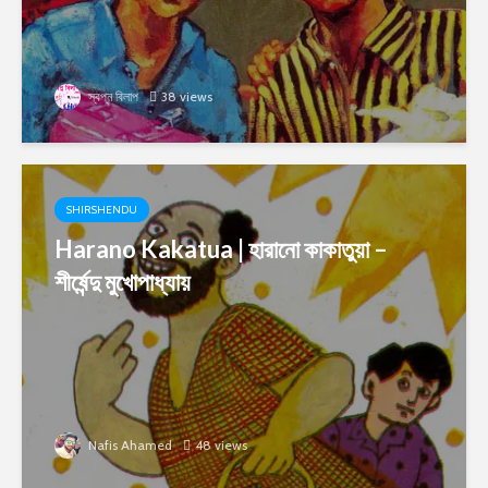
স্বপ্ন বিলাপ
38 views
SHIRSHENDU
Harano Kakatua | হারানো কাকাতুয়া –
শীর্ষেন্দু মুখোপাধ্যায়
Nafis Ahamed
48 views