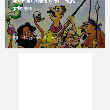
অঘোরগঞ্জের ঘোরালো ব্যাপার – শীর্ষেন্দু
মুখোপাধ্যায়
Maksudul Hasan
27 views