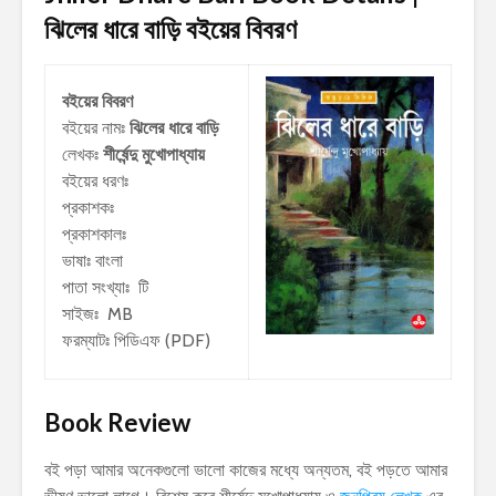
ঝিলের ধারে বাড়ি
বইয়ের বিবরণ
বইয়ের বিবরণ
বইয়ের নামঃ
ঝিলের ধারে বাড়ি
লেখকঃ
শীর্ষেন্দু মুখোপাধ্যায়
বইয়ের ধরণঃ
প্রকাশকঃ
প্রকাশকালঃ
ভাষাঃ বাংলা
পাতা সংখ্যাঃ টি
সাইজঃ MB
ফরম্যাটঃ পিডিএফ (PDF)
Book Review
বই পড়া আমার অনেকগুলো ভালো কাজের মধ্যে অন্যতম, বই পড়তে আমার