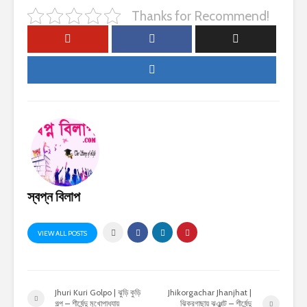
Thanks for Recommend!
স্বপ্ন বিলাপ
VIEW ALL POSTS
Jhuri Kuri Golpo | ঝুড়ি কুড়ি
Jhikorgachar Jhanjhat |
গল্প – শীর্ষেন্দু মুখোপাধ্যায়
ঝিকরগাছায় ঝঞ্ঝাট – শীর্ষেন্দু