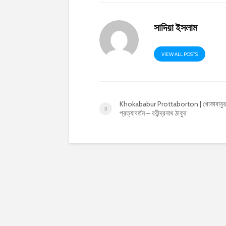
সাদিয়া ইসলাম
VIEW ALL POSTS
Khokababur Prottaborton | খোকাবাবুর
প্রত্যাবর্তন – রবীন্দ্রনাথ ঠাকুর