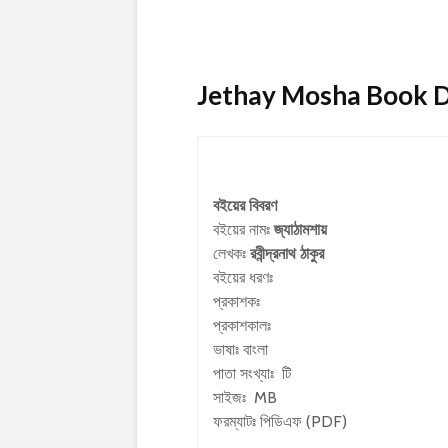
Jethay Mosha Book Deta
বইয়ের বিবরণ
বইয়ের নামঃ
জ্যাঠামশায়
লেখকঃ
রবীন্দ্রনাথ ঠাকুর
বইয়ের ধরণঃ
প্রকাশকঃ
প্রকাশকালঃ
ভাষাঃ বাংলা
পাতা সংখ্যাঃ টি
সাইজঃ MB
ফরম্যাটঃ পিডিএফ (PDF)