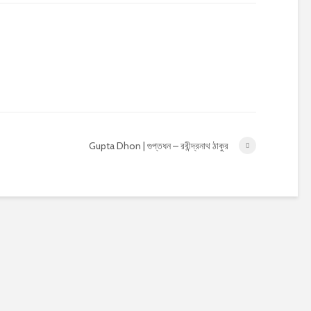
Gupta Dhon | গুপ্তধন – রবীন্দ্রনাথ ঠাকুর