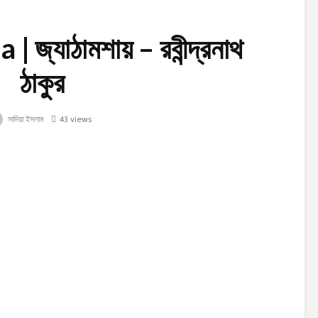
জ্যাঠামশায় – রবীন্দ্রনাথ
ঠাকুর
সাদিয়া ইসলাম
43 views