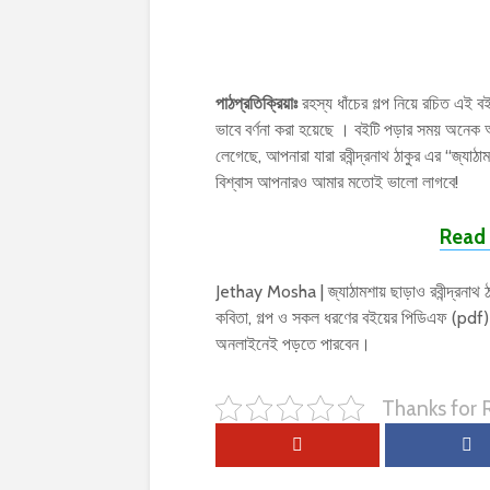
পাঠপ্রতিক্রিয়াঃ
রহস্য ধাঁচের গল্প নিয়ে রচিত এই বইটি
ভাবে বর্ণনা করা হয়েছে । বইটি পড়ার সময় অন
লেগেছে, আপনারা যারা রবীন্দ্রনাথ ঠাকুর এর “জ্য
বিশ্বাস আপনারও আমার মতোই ভালো লাগবে!
Read 
Jethay Mosha | জ্যাঠামশায় ছাড়াও রবীন্দ্রনাথ 
কবিতা, গল্প ও সকল ধরণের বইয়ের পিডিএফ (pdf
অনলাইনেই পড়তে পারবেন।
Thanks for