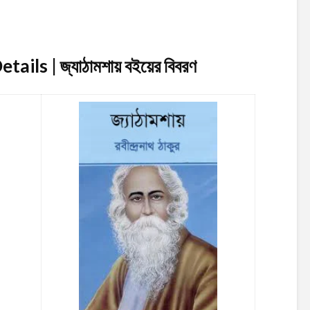
ils | জ্যাঠামশায়
বইয়ের বিবরণ