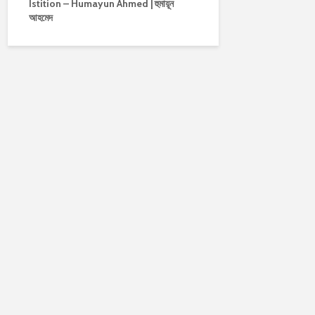
Istition – Humayun Ahmed | হুমায়ূন
আহমেদ