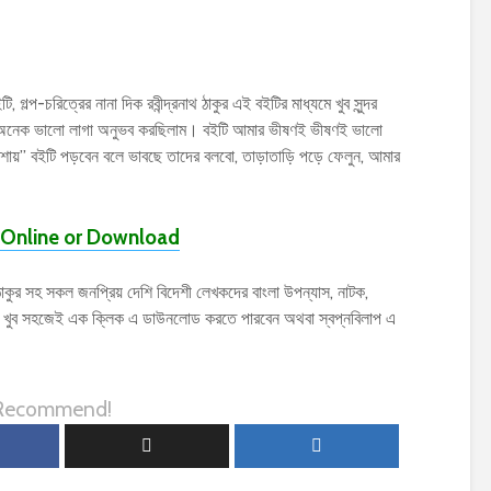
, গল্প-চরিত্রের নানা দিক রবীন্দ্রনাথ ঠাকুর এই বইটির মাধ্যমে খুব সুন্দর
েক অনেক ভালো লাগা অনুভব করছিলাম। বইটি আমার ভীষণই ভীষণই ভালো
াঠামশায়” বইটি পড়বেন বলে ভাবছে তাদের বলবো, তাড়াতাড়ি পড়ে ফেলুন, আমার
Online or Download
ঠাকুর সহ সকল জনপ্রিয় দেশি বিদেশী লেখকদের বাংলা উপন্যাস, নাটক,
) খুব সহজেই এক ক্লিক এ ডাউনলোড করতে পারবেন অথবা স্বপ্নবিলাপ এ
 Recommend!