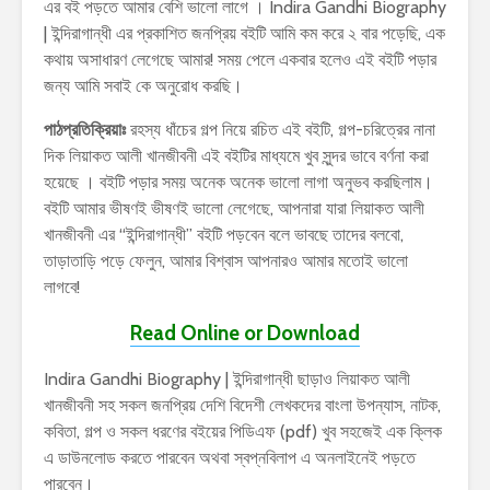
এর বই পড়তে আমার বেশি ভালো লাগে । Indira Gandhi Biography
| ইন্দিরাগান্ধী এর প্রকাশিত জনপ্রিয় বইটি আমি কম করে ২ বার পড়েছি, এক
কথায় অসাধারণ লেগেছে আমার! সময় পেলে একবার হলেও এই বইটি পড়ার
জন্য আমি সবাই কে অনুরোধ করছি।
পাঠপ্রতিক্রিয়াঃ
রহস্য ধাঁচের গল্প নিয়ে রচিত এই বইটি, গল্প-চরিত্রের নানা
দিক লিয়াকত আলী খানজীবনী এই বইটির মাধ্যমে খুব সুন্দর ভাবে বর্ণনা করা
হয়েছে । বইটি পড়ার সময় অনেক অনেক ভালো লাগা অনুভব করছিলাম।
বইটি আমার ভীষণই ভীষণই ভালো লেগেছে, আপনারা যারা লিয়াকত আলী
খানজীবনী এর “ইন্দিরাগান্ধী” বইটি পড়বেন বলে ভাবছে তাদের বলবো,
তাড়াতাড়ি পড়ে ফেলুন, আমার বিশ্বাস আপনারও আমার মতোই ভালো
লাগবে!
Read Online or Download
Indira Gandhi Biography | ইন্দিরাগান্ধী ছাড়াও লিয়াকত আলী
খানজীবনী সহ সকল জনপ্রিয় দেশি বিদেশী লেখকদের বাংলা উপন্যাস, নাটক,
কবিতা, গল্প ও সকল ধরণের বইয়ের পিডিএফ (pdf) খুব সহজেই এক ক্লিক
এ ডাউনলোড করতে পারবেন অথবা স্বপ্নবিলাপ এ অনলাইনেই পড়তে
পারবেন।