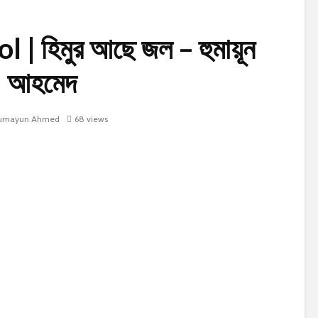
 হিমুর আছে জল – হুমায়ূন
আহমেদ
mayun Ahmed
68 views