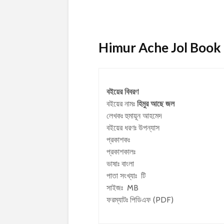
Himur Ache Jol Book De
বইয়ের বিবরণ
বইয়ের নামঃ
হিমুর আছে জল
লেখকঃ
হুমায়ূন আহমেদ
বইয়ের ধরণঃ উপন্যাস
প্রকাশকঃ
প্রকাশকালঃ
ভাষাঃ বাংলা
পাতা সংখ্যাঃ টি
সাইজঃ MB
ফরম্যাটঃ পিডিএফ (PDF)