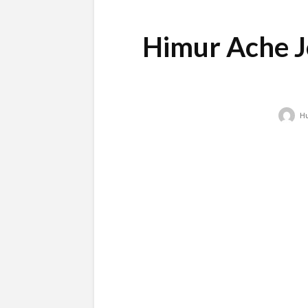
Himur Ache Jol |
Hu