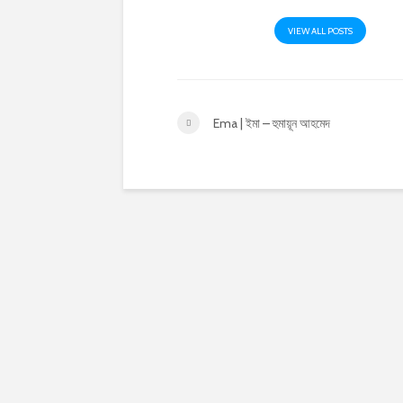
VIEW ALL POSTS
Ema | ইমা – হুমায়ূন আহমেদ