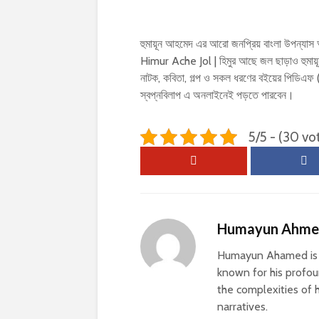
হুমায়ূন আহমেদ এর আরো জনপ্রিয় বাংলা উপন্যা
Himur Ache Jol | হিমুর আছে জল ছাড়াও হুমায়ূ
নাটক, কবিতা, গল্প ও সকল ধরণের বইয়ের পিডিএ
স্বপ্নবিলাপ এ অনলাইনেই পড়তে পারবেন।
5/5 - (30 vo
Humayun Ahm
Humayun Ahamed is a
known for his profoun
the complexities of h
narratives.