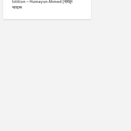
Istition – Humayun Ahmed | হুমায়ূন
আহমেদ