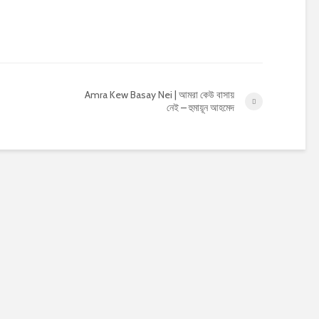
Amra Kew Basay Nei | আমরা কেউ বাসায়
নেই – হুমায়ূন আহমেদ