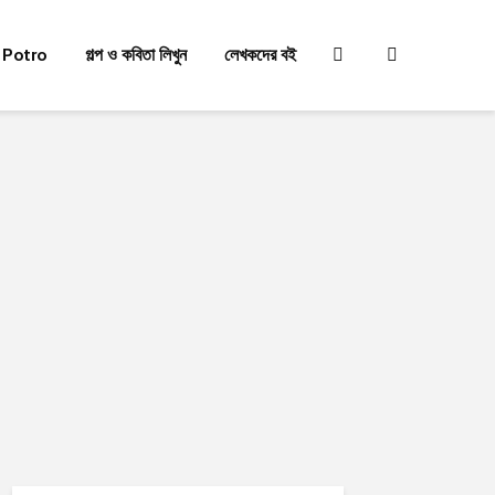
 Potro
গল্প ও কবিতা লিখুন
লেখকদের বই