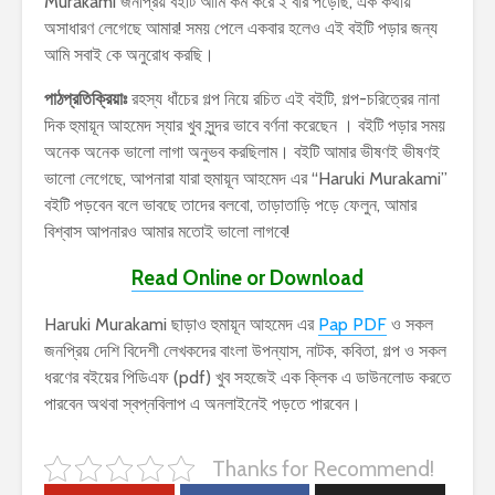
Murakami জনপ্রিয় বইটি আমি কম করে ২ বার পড়েছি, এক কথায়
অসাধারণ লেগেছে আমার! সময় পেলে একবার হলেও এই বইটি পড়ার জন্য
আমি সবাই কে অনুরোধ করছি।
পাঠপ্রতিক্রিয়াঃ
রহস্য ধাঁচের গল্প নিয়ে রচিত এই বইটি, গল্প-চরিত্রের নানা
দিক হুমায়ূন আহমেদ স্যার খুব সুন্দর ভাবে বর্ণনা করেছেন । বইটি পড়ার সময়
অনেক অনেক ভালো লাগা অনুভব করছিলাম। বইটি আমার ভীষণই ভীষণই
ভালো লেগেছে, আপনারা যারা হুমায়ূন আহমেদ এর “Haruki Murakami”
বইটি পড়বেন বলে ভাবছে তাদের বলবো, তাড়াতাড়ি পড়ে ফেলুন, আমার
বিশ্বাস আপনারও আমার মতোই ভালো লাগবে!
Read Online or Download
Haruki Murakami ছাড়াও হুমায়ূন আহমেদ এর
Pap PDF
ও সকল
জনপ্রিয় দেশি বিদেশী লেখকদের বাংলা উপন্যাস, নাটক, কবিতা, গল্প ও সকল
ধরণের বইয়ের পিডিএফ (pdf) খুব সহজেই এক ক্লিক এ ডাউনলোড করতে
পারবেন অথবা স্বপ্নবিলাপ এ অনলাইনেই পড়তে পারবেন।
Thanks for Recommend!