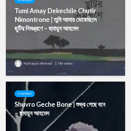
H-AHMED
Tumi Amay Dekechile Chutir
Nimontrone | তুমি আমায় ডেকেছিলে
ছুটির নিমন্ত্রণে – হুমায়ূন আহমেদ
Humayun Ahmed
146 views
H-AHMED
Shuvro Geche Bone | শুভ্র গেছে বনে
– হুমায়ূন আহমেদ