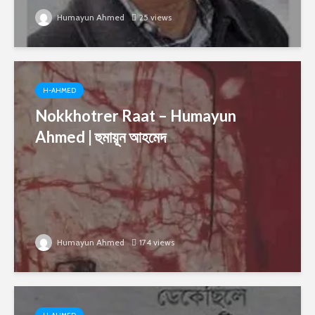
Humayun Ahmed
25 views
H-AHMED
Nokkhotrer Raat – Humayun
Ahmed | হুমায়ূন আহমেদ
Humayun Ahmed
174 views