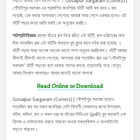
পড়তে আমার বেশি ভালো লাগে । Gosaipur Sargaram (Comics) |
গোঁসাইপুর সরগরম এর প্রকাশিত জনপ্রিয় বইটি আমি কম করে ২ বার
পড়েছি, এক কথায় অসাধারণ লেগেছে আমার! সময় পেলে একবার হলেও এই
বইটি পড়ার জন্য আমি সবাই কে অনুরোধ করছি।
পাঠপ্রতিক্রিয়াঃ
রহস্য ধাঁচের গল্প নিয়ে রচিত এই বইটি, গল্প-চরিত্রের নানা
দিক সত্যজিৎ রায় এই বইটির মাধ্যমে খুব সুন্দর ভাবে বর্ণনা করা হয়েছে ।
বইটি পড়ার সময় অনেক অনেক ভালো লাগা অনুভব করছিলাম। বইটি আমার
ভীষণই ভীষণই ভালো লেগেছে, আপনারা যারা সত্যজিৎ রায় এর “গোঁসাইপুর
সরগরম” বইটি পড়বেন বলে ভাবছে তাদের বলবো, তাড়াতাড়ি পড়ে ফেলুন,
আমার বিশ্বাস আপনারও আমার মতোই ভালো লাগবে!
Read Online or Download
Gosaipur Sargaram (Comics) | গোঁসাইপুর সরগরম ছাড়াও
সত্যজিৎ রায় সহ সকল জনপ্রিয় দেশি বিদেশী লেখকদের বাংলা উপন্যাস,
নাটক, কবিতা, গল্প ও সকল ধরণের বইয়ের পিডিএফ (pdf) খুব সহজেই এক
ক্লিক এ ডাউনলোড করতে পারবেন অথবা স্বপ্নবিলাপ এ অনলাইনেই
পড়তে পারবেন।