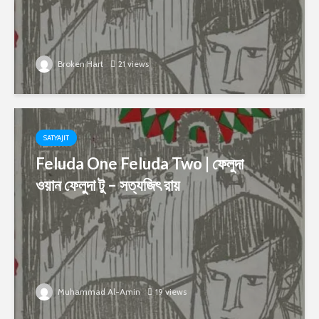
Broken Hart
21 views
SATYAJIT
Feluda One Feluda Two | ফেলুদা
ওয়ান ফেলুদা টু – সত্যজিৎ রায়
Muhammad Al-Amin
19 views