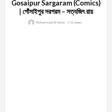
Gosaipur Sargaram (Comics)
| গোঁসাইপুর সরগরম – সত্যজিৎ রায়
Muhammad Al-Amin
32 views