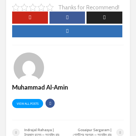
Thanks for Recommend!
Muhammad Al-Amin
VIEW ALL POSTS
Indrajal Rahasya |
Gosaipur Sargaram |
ইন্দ্রজাল রহস্য – সত্যজিৎ রায়
গোসাঁইপুর সরগরম – সত্যজিৎ রায়