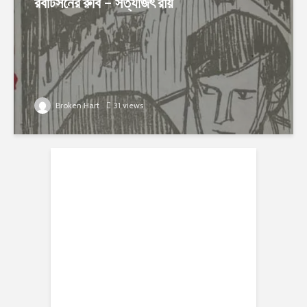
রবার্টসনের রুবি – সত্যজিৎ রায়
Broken Hart
31 views