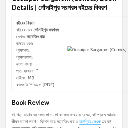
Details | গোঁসাইপুর সরগরম
বইয়ের বিবরণ
বইয়ের বিবরণ
বইয়ের নামঃ
গোঁসাইপুর সরগরম
লেখকঃ
সত্যজিৎ রায়
বইয়ের ধরণঃ
প্রকাশকঃ
প্রকাশকালঃ
ভাষাঃ বাংলা
পাতা সংখ্যাঃ টি
সাইজঃ MB
ফরম্যাটঃ পিডিএফ (PDF)
Book Review
বই পড়া আমার অনেকগুলো ভালো কাজের মধ্যে অন্যতম, বই পড়তে আমার
ভীষণ ভালো লাগে। বিশেষ করে সত্যজিৎ রায় ও
জনপ্রিয় লেখক
এর বই