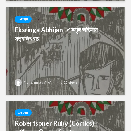
SATYAJIT
Eksringa Abhijan | একশৃঙ্গ অভিযান –
সত্যজিৎ রায়
Muhammad Al-Amin
35 views
SATYAJIT
Robertsoner Ruby (Comics) |