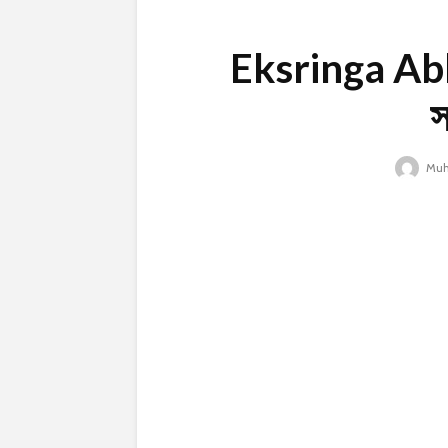
Eksringa Abhi
স
Muh