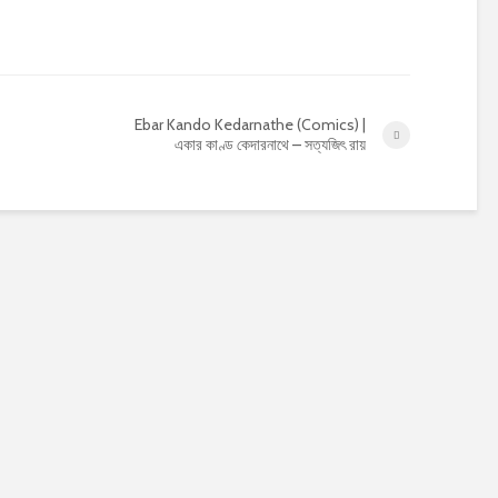
Ebar Kando Kedarnathe (Comics) |
একার কাণ্ড কেদারনাথে – সত্যজিৎ রায়