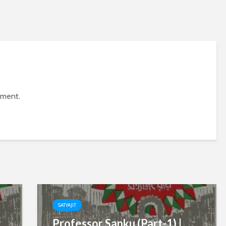
mment.
SATYAJIT
Professor Sanku (Part-1) |