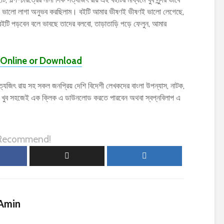
েক ভালো লাগা অনুভব করছিলাম। বইটি আমার ভীষণই ভীষণই ভালো লেগেছে,
” বইটি পড়বেন বলে ভাবছে তাদের বলবো, তাড়াতাড়ি পড়ে ফেলুন, আমার
Online or Download
যজিৎ রায় সহ সকল জনপ্রিয় দেশি বিদেশী লেখকদের বাংলা উপন্যাস, নাটক,
) খুব সহজেই এক ক্লিক এ ডাউনলোড করতে পারবেন অথবা স্বপ্নবিলাপ এ
 Recommend!
Amin