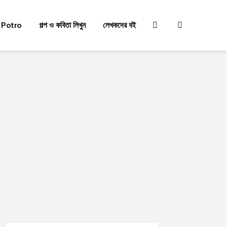
 Potro
গল্প ও কবিতা লিখুন
লেখকদের বই