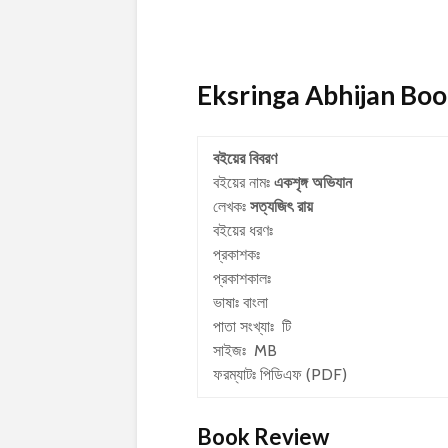
Eksringa Abhijan Book D
বইয়ের বিবরণ
বইয়ের নামঃ
একশৃঙ্গ অভিযান
লেখকঃ
সত্যজিৎ রায়
বইয়ের ধরণঃ
প্রকাশকঃ
প্রকাশকালঃ
ভাষাঃ বাংলা
পাতা সংখ্যাঃ টি
সাইজঃ MB
ফরম্যাটঃ পিডিএফ (PDF)
Book Review