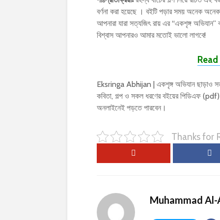
বর্ণনা করা হয়েছে । বইটি পড়ার সময় অনেক অন
আপনারা যারা সত্যজিৎ রায় এর “একশৃঙ্গ অভিযান
বিশ্বাস আপনারও আমার মতোই ভালো লাগবে!
Read 
Eksringa Abhijan | একশৃঙ্গ অভিযান ছাড়াও সত্
কবিতা, গল্প ও সকল ধরণের বইয়ের পিডিএফ (pdf
অনলাইনেই পড়তে পারবেন।
Thanks for
Muhammad Al-