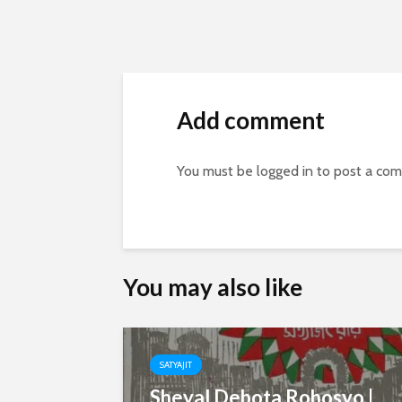
Add comment
You must be
logged in
to post a co
You may also like
SATYAJIT
Sheyal Debota Rohosyo |