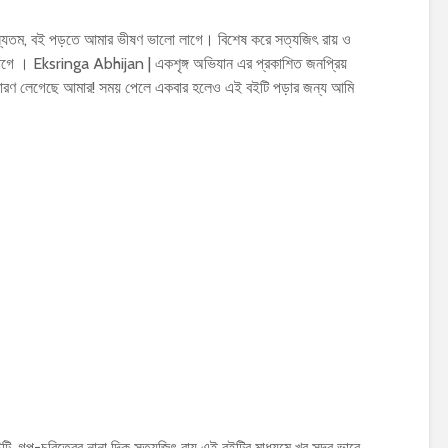
যতম, বই পড়তে আমার ভীষণ ভালো লাগে। বিশেষ করে সত্যজিৎ রায় ও
ে । Eksringa Abhijan | একশৃঙ্গ অভিযান এর প্রকাশিত জনপ্রিয়
ারণ লেগেছে আমার! সময় পেলে একবার হলেও এই বইটি পড়ার জন্য আমি
ি, গল্প-চরিত্রের নানা দিক সত্যজিৎ রায় এই বইটির মাধ্যমে খুব সুন্দর ভাবে