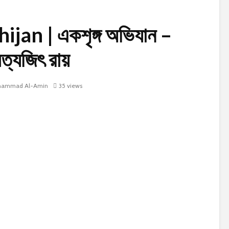
jan | একশৃঙ্গ অভিযান –
ত্যজিৎ রায়
ammad Al-Amin
35 views