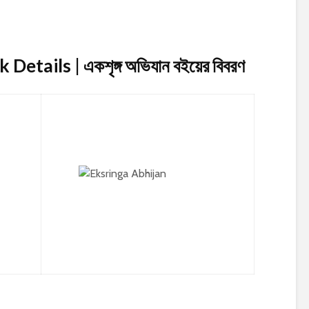
etails | একশৃঙ্গ অভিযান
বইয়ের বিবরণ