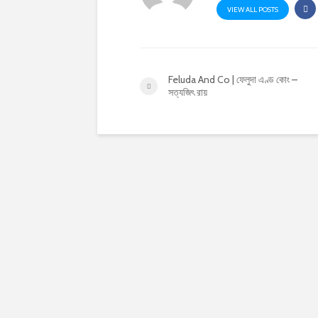
VIEW ALL POSTS
Feluda And Co | ফেলুদা এণ্ড কোং –
সত্যজিৎ রায়