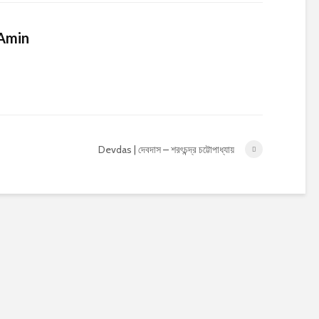
Amin
Devdas | দেবদাস – শরৎচন্দ্র চট্টোপাধ্যায়