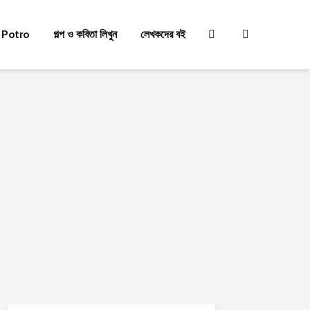
 Potro
গল্প ও কবিতা লিখুন
লেখকদের বই