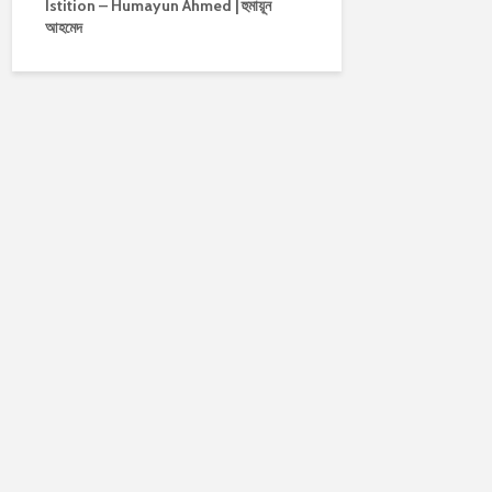
Istition – Humayun Ahmed | হুমায়ূন
আহমেদ