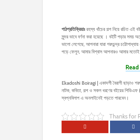
পাঠপ্রতিক্রিয়াঃ
রহস্য ধাঁচের গল্প নিয়ে রচিত এই বইটি
সুন্দর ভাবে বর্ণনা করা হয়েছে । বইটি পড়ার স
ভালো লেগেছে, আপনারা যারা শরৎচন্দ্র চট্টোপাধ্য
পড়ে ফেলুন, আমার বিশ্বাস আপনারও আমার মতোই 
Read 
Ekadoshi Boiragi | একাদশী বৈরাগী ছাড়াও শরৎচন্
নাটক, কবিতা, গল্প ও সকল ধরণের বইয়ের পিডিএ
স্বপ্নবিলাপ এ অনলাইনেই পড়তে পারবেন।
Thanks for