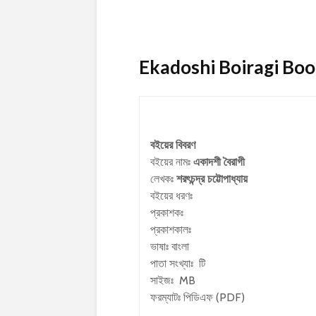
Ekadoshi Boiragi Book 
বইয়ের বিবরণ
বইয়ের নামঃ
একাদশী বৈরাগী
লেখকঃ
শরৎচন্দ্র চট্টোপাধ্যায়
বইয়ের ধরণঃ
প্রকাশকঃ
প্রকাশকালঃ
ভাষাঃ বাংলা
পাতা সংখ্যাঃ টি
সাইজঃ MB
ফরম্যাটঃ পিডিএফ (PDF)