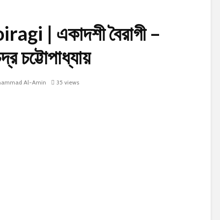
agi | একাদশী বৈরাগী –
দ্র চট্টোপাধ্যায়
ammad Al-Amin
35 views