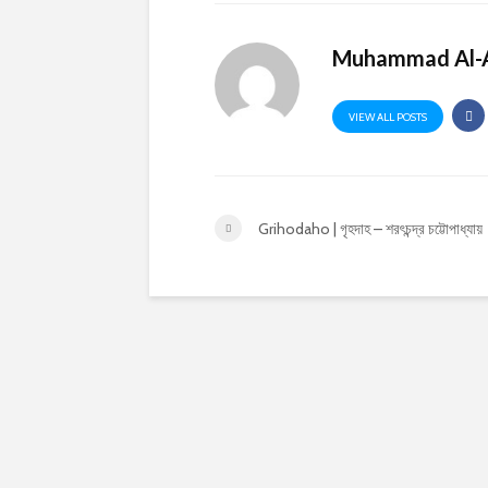
Muhammad Al-
VIEW ALL POSTS
Grihodaho | গৃহদাহ – শরৎচন্দ্র চট্টোপাধ্যায়