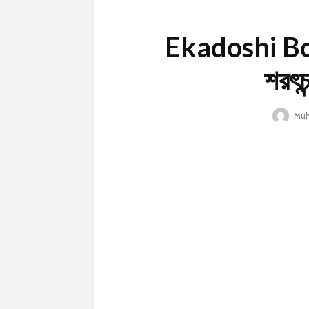
Ekadoshi Boir
শরৎচন্
Muh