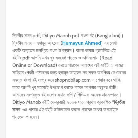
দ্বিতীয় মানব pdf, Ditiyo Manob pdf বাংলা বই (Bangla boi)।
দ্বিতীয় মানব – হুমায়ূন আহমেদ (
Humayun Ahmed
) এর লেখা
একটি অন্যতম জনপ্রিয় বাংলা উপন্যাস। বাংলা ভাষায় প্রকাশিত এই
বইটির pdf আপনি এখন খুব সহযেই পড়তে ও ডাউনলোড (Read
Online or Download) করতে পারবেন আমাদের এই সাইট এ, আমরা
সাহিত্য প্রেমী পাঠকদের জন্য হুমায়ূন আহমেদ সহ সকল জনপ্রিয় লেখকদের
সমস্ত বাংলা বই সংগ্র করে shopnobilap.com এ শেয়ার করে থাকি,
যাতে আপনি খুব সহজেই উপভোগ করতে পারেন আপনার পছন্দের বইটি।
আমাদের সংগ্রকৃত বই গুলোর স্ক্যান কপি / পিডিএফ অনেক মানসম্পন্ন।
Ditiyo Manob বইটি ফেব্রুয়ারী ২০০৬ সালে প্রথম প্রকাশিত “
দ্বিতীয়
মানব
” ৬৪ পাতার এই বইটি ডাউনলোড করতে পারবেন অথবা অনলাইনে
পড়তেও পারবেন।