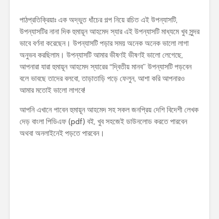
পাঠপ্রতিক্রিয়াঃ এক অদ্ভুত ধাঁচের গল্প নিয়ে রচিত এই উপন্যাসটি,
উপন্যাসটির নানা দিক হুমায়ূন আহমেদ স্যার এই উপন্যাসটি মাধ্যমে খুব সুন্দর
ভাবে বর্ণনা করেছেন। উপন্যাসটি পড়ার সময় অনেক অনেক ভালো লাগা
অনুভব করছিলাম। উপন্যাসটি আমার ভীষণই ভীষণই ভালো লেগেছে,
আপনারা যারা হুমায়ূন আহমেদ স্যারের “দ্বিতীয় মানব” উপন্যাসটি পড়বেন
বলে ভাবছে তাদের বলবো, তাড়াতাড়ি পড়ে ফেলুন, আশা করি আপনারও
আমার মতোই ভালো লাগবে!
আপনি এখানে পাবেন হুমায়ূন আহমেদ সহ সকল জনপ্রিয় দেশি বিদেশী লেখক
দেড় বাংলা পিডিএফ (pdf) বই, খুব সহজেই ডাউনলোড করতে পারবেন
অথবা অনলাইনেই পড়তে পারবেন।