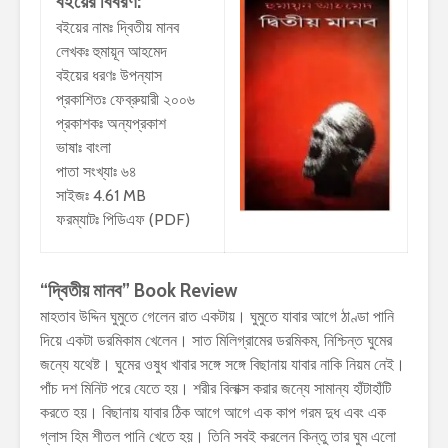
বইয়ের বিবরণ:
বইয়ের নামঃ দ্বিতীয় মানব
লেখকঃ হুমায়ূন আহমেদ
বইয়ের ধরণঃ উপন্যাস
প্রকাশিতঃ ফেব্রুয়ারী ২০০৬
প্রকাশকঃ অন্যপ্রকাশ
ভাষাঃ বাংলা
পাতা সংখ্যাঃ ৬৪
সাইজঃ 4.61 MB
ফরম্যাটঃ পিডিএফ (PDF)
“দ্বিতীয় মানব” Book Review
মাহতাব উদ্দিন ঘুমুতে গেলেন রাত একটায়। ঘুমুতে যাবার আগে ঠাণ্ডা পানি
দিয়ে একটা ডরমিকাম খেলেন। সাত মিলিগ্রামের ডরমিকম, নিশ্চিন্ত ঘুমের
জন্যে যথেষ্ট। ঘুমের ওষুধ খাবার সঙ্গে সঙ্গে বিছানায় যাবার নাকি নিয়ম নেই।
পাঁচ দশ মিনিট পরে যেতে হয়। শরীর বিলাক্স করার জন্যে সামান্য হাঁটাহাঁটি
করতে হয়। বিছানায় যাবার ঠিক আগে আগে এক কাপ গরম দুধ এবং এক
গ্লাস হিম শীতল পানি খেতে হয়। তিনি সবই করলেন কিন্তু তার ঘুম এলো