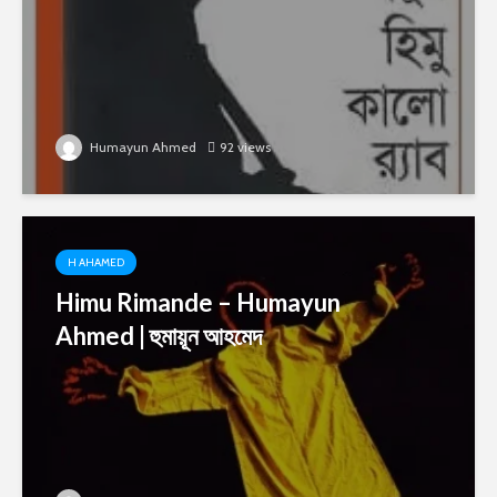
Humayun Ahmed
92 views
H AHAMED
Himu Rimande – Humayun
Ahmed | হুমায়ূন আহমেদ