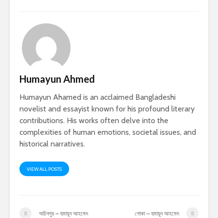
Humayun Ahmed
Humayun Ahamed is an acclaimed Bangladeshi
novelist and essayist known for his profound literary
contributions. His works often delve into the
complexities of human emotions, societal issues, and
historical narratives.
VIEW ALL POSTS
অচিনপুর – হুমায়ূন আহমেদ
পোকা – হুমায়ূন আহমেদ