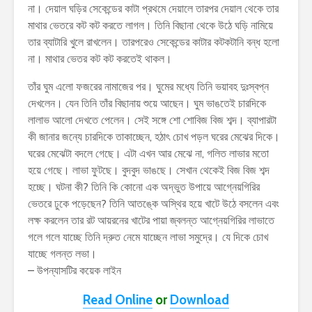
না। দেয়াল ঘড়ির সেকেন্ডের কাটা প্রথমে দেয়ালে তারপর দেয়াল থেকে তার
মাথার ভেতরে কট কট করতে লাগল। তিনি বিছানা থেকে উঠে ঘড়ি নামিয়ে
তার ব্যাটারি খুলে রাখলেন। তারপরেও সেকেন্ডের কাটার কটকটানি বন্ধ হলো
না। মাথার ভেতর কট কট করতেই থাকল।
তাঁর ঘুম এলো ফজরের নামাজের পর। ঘুমের মধ্যে তিনি ভয়াবহ দুঃস্বপ্ন
দেখলেন। যেন তিনি তাঁর বিছানায় শুয়ে আছেন। ঘুম ভাঙতেই চারদিকে
লালাভ আলো দেখতে পেলেন। সেই সঙ্গে শো শোবিজ বিজ শব্দ। ব্যাপারটা
কী জানার জন্যে চারদিকে তাকাচ্ছেন, হঠাৎ চোখ পড়ল ঘরের মেঝের দিকে।
ঘরের মেঝেটা বদলে গেছে। এটা এখন আর মেঝে না, গলিত লাভার মতো
হয়ে গেছে। লাভা ফুটছে। বুদবুদ ভাঙছে। সেখান থেকেই বিজ বিজ শব্দ
হচ্ছে। ঘটনা কী? তিনি কি কোনো এক অদ্ভুত উপায়ে আগ্নেয়গিরির
ভেতরে ঢুকে পড়েছেন? তিনি আতঙ্কে অস্থির হয়ে খাটে উঠে বসলেন এবং
লক্ষ করলেন তার রট আয়রনের খাটের পায়া জ্বলন্ত আগ্নেয়গিরির লাভাতে
গলে গলে যাচ্ছে তিনি দ্রুত নেমে যাচ্ছেন লাভা সমুদ্রে। যে দিকে চোখ
যাচ্ছে গলন্ত লভা।
– উপন্যাসটির কয়েক লাইন
Read Online
or
Download