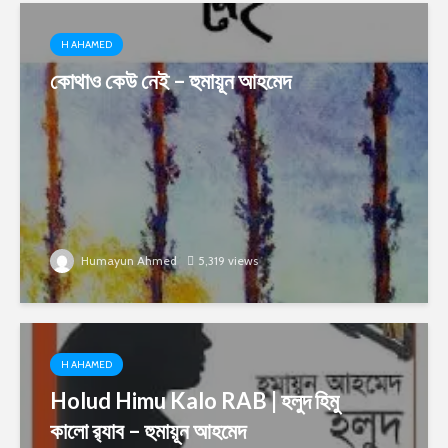
H AHAMED
কোথাও কেউ নেই – হুমায়ূন আহমেদ
Humayun Ahmed
5,319 views
H AHAMED
Holud Himu Kalo RAB | হলুদ হিমু
কালো র‌্যাব – হুমায়ূন আহমেদ