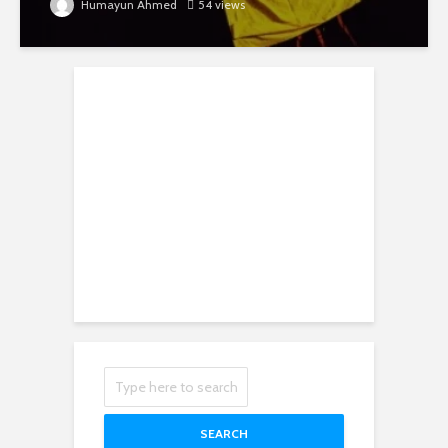
Humayun Ahmed
54 views
SEARCH