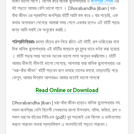
ভীষণ ভালো লাগে। বিশেষ করে মানিক বন্দোপাধ্যায় ও
জনপ্রিয় লেখক
এর
বই পড়তে আমার বেশি ভালো লাগে । Dhorabandha Jiban | ধরা-
বাঁধা জীবন এর প্রকাশিত জনপ্রিয় বইটি আমি কম করে ২ বার পড়েছি, এক
কথায় অসাধারণ লেগেছে আমার! সময় পেলে একবার হলেও এই বইটি পড়ার
জন্য আমি সবাই কে অনুরোধ করছি।
পাঠপ্রতিক্রিয়াঃ
রহস্য ধাঁচের গল্প নিয়ে রচিত এই বইটি, গল্প-চরিত্রের নানা
দিক মানিক বন্দোপাধ্যায় এই বইটির মাধ্যমে খুব সুন্দর ভাবে বর্ণনা করা হয়েছে
। বইটি পড়ার সময় অনেক অনেক ভালো লাগা অনুভব করছিলাম। বইটি
আমার ভীষণই ভীষণই ভালো লেগেছে, আপনারা যারা মানিক বন্দোপাধ্যায় এর
“ধরা-বাঁধা জীবন” বইটি পড়বেন বলে ভাবছে তাদের বলবো, তাড়াতাড়ি পড়ে
ফেলুন, আমার বিশ্বাস আপনারও আমার মতোই ভালো লাগবে!
Read Online or Download
Dhorabandha Jiban | ধরা-বাঁধা জীবন ছাড়াও মানিক বন্দোপাধ্যায় সহ
সকল জনপ্রিয় দেশি বিদেশী লেখকদের বাংলা উপন্যাস, নাটক, কবিতা, গল্প ও
সকল ধরণের বইয়ের পিডিএফ (pdf) খুব সহজেই এক ক্লিক এ ডাউনলোড
করতে পারবেন অথবা স্বপ্নবিলাপ এ অনলাইনেই পড়তে পারবেন।