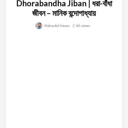
Dhorabandha Jiban | ধরা-বাঁধা
জীবন – মানিক বন্দোপাধ্যায়
Maksudul Hasan
40 views