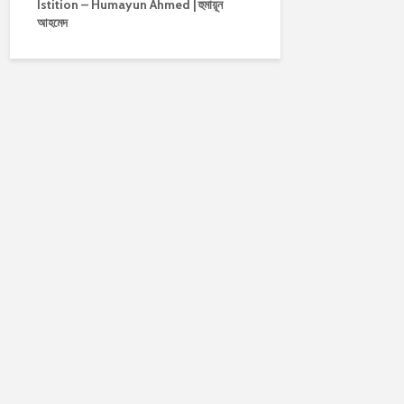
Istition – Humayun Ahmed | হুমায়ূন
আহমেদ