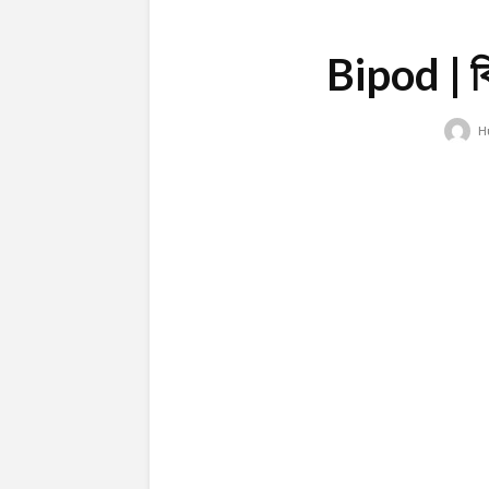
Bipod | বি
H