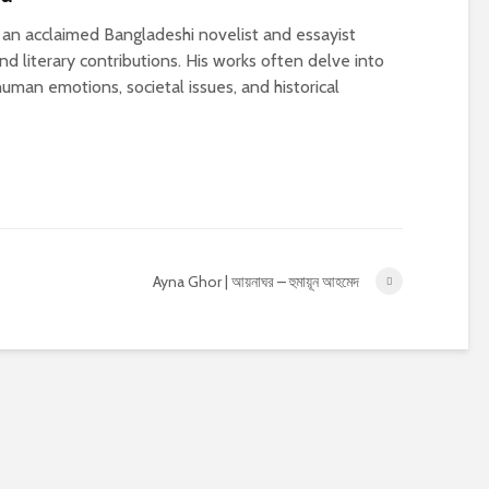
n acclaimed Bangladeshi novelist and essayist
d literary contributions. His works often delve into
uman emotions, societal issues, and historical
Ayna Ghor | আয়নাঘর – হুমায়ূন আহমেদ