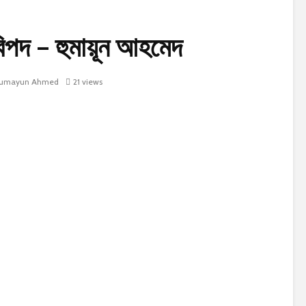
পদ – হুমায়ূন আহমেদ
umayun Ahmed
21 views