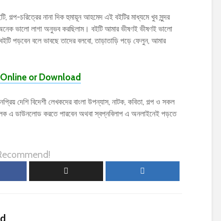
ি, গল্প-চরিত্রের নানা দিক হুমায়ূন আহমেদ এই বইটির মাধ্যমে খুব সুন্দর
েক অনেক ভালো লাগা অনুভব করছিলাম। বইটি আমার ভীষণই ভীষণই ভালো
” বইটি পড়বেন বলে ভাবছে তাদের বলবো, তাড়াতাড়ি পড়ে ফেলুন, আমার
Online or Download
্রিয় দেশি বিদেশী লেখকদের বাংলা উপন্যাস, নাটক, কবিতা, গল্প ও সকল
লিক এ ডাউনলোড করতে পারবেন অথবা স্বপ্নবিলাপ এ অনলাইনেই পড়তে
 Recommend!
ed