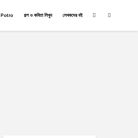
 Potro
গল্প ও কবিতা লিখুন
লেখকদের বই