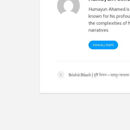
Humayun Ahamed is a
known for his profoun
the complexities of h
narratives.
VIEW ALL POSTS
Brishti Bilash | বৃষ্টি বিলাস – হুমায়ূন আহমেদ