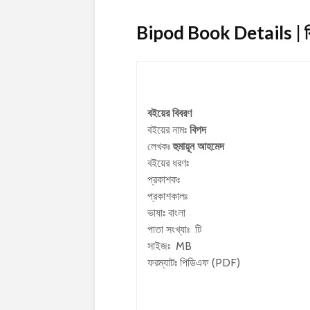
Bipod Book Details | 
বইয়ের বিবরণ
বইয়ের নামঃ
বিপদ
লেখকঃ
হুমায়ূন আহমেদ
বইয়ের ধরণঃ
প্রকাশকঃ
প্রকাশকালঃ
ভাষাঃ বাংলা
পাতা সংখ্যাঃ টি
সাইজঃ MB
ফরম্যাটঃ পিডিএফ (PDF)