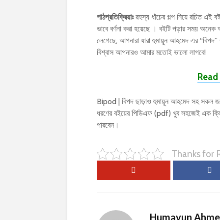
পাঠপ্রতিক্রিয়াঃ
রহস্য ধাঁচের গল্প নিয়ে রচিত এই বইট
ভাবে বর্ণনা করা হয়েছে । বইটি পড়ার সময় অন
লেগেছে, আপনারা যারা হুমায়ূন আহমেদ এর “বিপদ
বিশ্বাস আপনারও আমার মতোই ভালো লাগবে!
Read 
Bipod | বিপদ ছাড়াও হুমায়ূন আহমেদ সহ সকল জনপ
ধরণের বইয়ের পিডিএফ (pdf) খুব সহজেই এক ক্
পারবেন।
Thanks for
Humayun Ahm