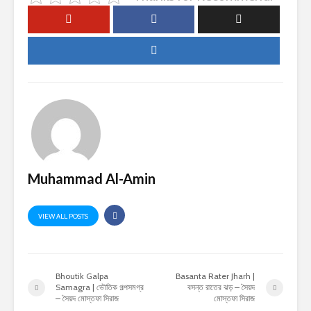
Muhammad Al-Amin
VIEW ALL POSTS
Bhoutik Galpa
Basanta Rater Jharh |
Samagra | ভৌতিক গল্পসমগ্র
বসন্ত রাতের ঝড় – সৈয়দ
– সৈয়দ মোস্তফা সিরাজ
মোস্তফা সিরাজ