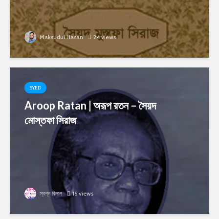
Maksudul Hasan
24 views
SYED
Aroop Ratan | অরূপ রতন – সৈয়দ
মোস্তফা সিরাজ
স্বপ্ন বিলাপ
16 views