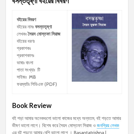
বসন্ততৃষ্ণা
বইয়ের বিবরণ
বইয়ের বিবরণ
বইয়ের নামঃ
বসন্ততৃষ্ণা
লেখকঃ
সৈয়দ মোস্তফা সিরাজ
বইয়ের ধরণঃ
প্রকাশকঃ
প্রকাশকালঃ
ভাষাঃ বাংলা
পাতা সংখ্যাঃ টি
সাইজঃ MB
ফরম্যাটঃ পিডিএফ (PDF)
Book Review
বই পড়া আমার অনেকগুলো ভালো কাজের মধ্যে অন্যতম, বই পড়তে আমার
ভীষণ ভালো লাগে। বিশেষ করে সৈয়দ মোস্তফা সিরাজ ও
জনপ্রিয় লেখক
এর বই পড়তে আমার বেশি ভালো লাগে । Basantatrishna |