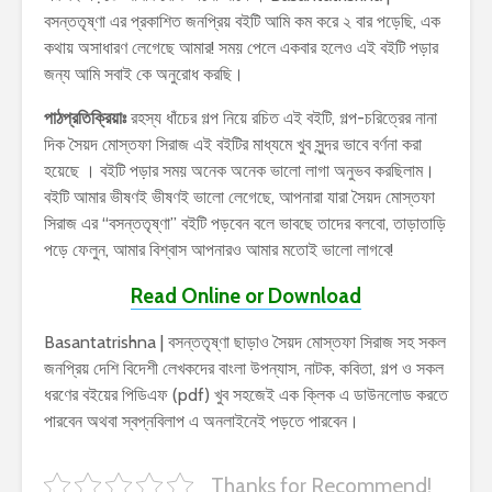
বসন্ততৃষ্ণা এর প্রকাশিত জনপ্রিয় বইটি আমি কম করে ২ বার পড়েছি, এক
কথায় অসাধারণ লেগেছে আমার! সময় পেলে একবার হলেও এই বইটি পড়ার
জন্য আমি সবাই কে অনুরোধ করছি।
পাঠপ্রতিক্রিয়াঃ
রহস্য ধাঁচের গল্প নিয়ে রচিত এই বইটি, গল্প-চরিত্রের নানা
দিক সৈয়দ মোস্তফা সিরাজ এই বইটির মাধ্যমে খুব সুন্দর ভাবে বর্ণনা করা
হয়েছে । বইটি পড়ার সময় অনেক অনেক ভালো লাগা অনুভব করছিলাম।
বইটি আমার ভীষণই ভীষণই ভালো লেগেছে, আপনারা যারা সৈয়দ মোস্তফা
সিরাজ এর “বসন্ততৃষ্ণা” বইটি পড়বেন বলে ভাবছে তাদের বলবো, তাড়াতাড়ি
পড়ে ফেলুন, আমার বিশ্বাস আপনারও আমার মতোই ভালো লাগবে!
Read Online or Download
Basantatrishna | বসন্ততৃষ্ণা ছাড়াও সৈয়দ মোস্তফা সিরাজ সহ সকল
জনপ্রিয় দেশি বিদেশী লেখকদের বাংলা উপন্যাস, নাটক, কবিতা, গল্প ও সকল
ধরণের বইয়ের পিডিএফ (pdf) খুব সহজেই এক ক্লিক এ ডাউনলোড করতে
পারবেন অথবা স্বপ্নবিলাপ এ অনলাইনেই পড়তে পারবেন।
Thanks for Recommend!