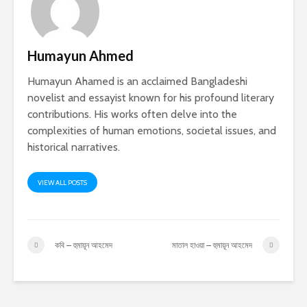
Humayun Ahmed
Humayun Ahamed is an acclaimed Bangladeshi
novelist and essayist known for his profound literary
contributions. His works often delve into the
complexities of human emotions, societal issues, and
historical narratives.
VIEW ALL POSTS
কবি – হুমায়ূন আহমেদ
মাতাল হাওয়া – হুমায়ূন আহমেদ