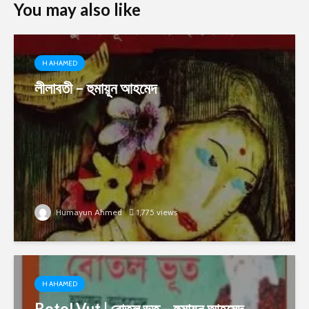
You may also like
H AHAMED
লীলাবতী – হুমায়ূন আহমেদ
Humayun Ahmed
1,775 views
H AHAMED
Botol Vut | বোতল ভূত – হুমায়ূন আহমেদ