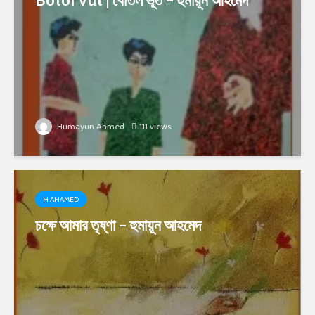
Humayun Ahmed
111 views
H AHAMED
চক্ষে আমার তৃষ্ণা – হুমায়ূন আহমেদ