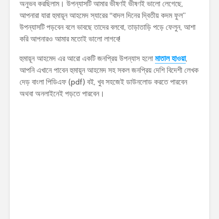
অনুভব করছিলাম। উপন্যাসটি আমার ভীষণই ভীষণই ভালো লেগেছে,
আপনারা যারা হুমায়ূন আহমেদ স্যারের “বাদল দিনের দ্বিতীয় কদম ফুল”
উপন্যাসটি পড়বেন বলে ভাবছে তাদের বলবো, তাড়াতাড়ি পড়ে ফেলুন, আশা
করি আপনারও আমার মতোই ভালো লাগবে!
হুমায়ূন আহমেদ এর আরো একটি জনপ্রিয় উপন্যাস হলো
মাতাল হাওয়া
,
আপনি এখানে পাবেন হুমায়ূন আহমেদ সহ সকল জনপ্রিয় দেশি বিদেশী লেখক
দেড় বাংলা পিডিএফ (pdf) বই, খুব সহজেই ডাউনলোড করতে পারবেন
অথবা অনলাইনেই পড়তে পারবেন।