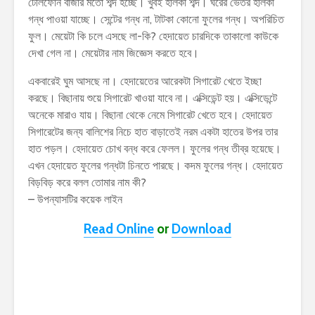
টেলিফোন বাজার মতো শব্দ হচ্ছে। খুবই হালকা শব্দ। ঘরের ভেতর হালকা
গন্ধ পাওয়া যাচ্ছে। সেন্টের গন্ধ না, টাটকা কোনো ফুলের গন্ধ। অপরিচিত
ফুল। মেয়েটা কি চলে এসছে লা-কি? হেদায়েত চারদিকে তাকালো কাউকে
দেখা গেল না। মেয়েটার নাম জিজ্ঞেস করতে হবে।
একবারেই ঘুম আসছে না। হেদায়েতের আরেকটা সিগারেট খেতে ইচ্ছা
করছে। বিছানায় শুয়ে সিগারেট খাওয়া যাবে না। এক্সিডেন্ট হয়। এক্সিডেন্টে
অনেকে মারাও যায়। বিছানা থেকে নেমে সিগারেট খেতে হবে। হেদায়েত
সিগারেটের জন্য বালিশের নিচে হাত বাড়াতেই নরম একটা হাতের উপর তার
হাত পড়ল। হেদায়েত চোখ বন্ধ করে ফেলল। ফুলের গন্ধ তীব্র হয়েছে।
এখন হেদায়েত ফুলের গন্ধটা চিনতে পারছে। কদম ফুলের গন্ধ। হেদায়েত
বিড়বিড় করে বলল তোমার নাম কী?
– উপন্যাসটির কয়েক লাইন
Read Online
or
Download