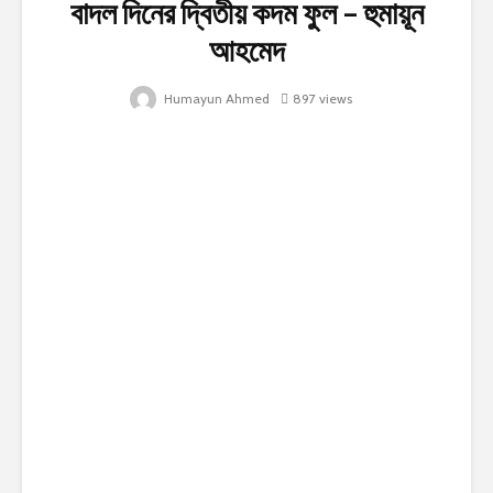
বাদল দিনের দ্বিতীয় কদম ফুল – হুমায়ূন
আহমেদ
Humayun Ahmed
897 views