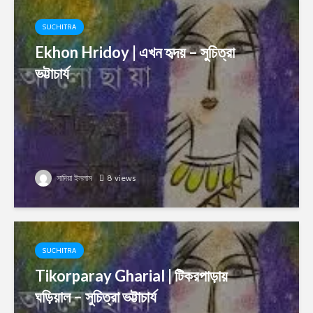
SUCHITRA
Ekhon Hridoy | এখন হৃদয় – সুচিত্রা
ভট্টাচার্য
সাদিয়া ইসলাম
8 views
SUCHITRA
Tikorparay Gharial | টিকরপাড়ায়
ঘড়িয়াল – সুচিত্রা ভট্টাচার্য