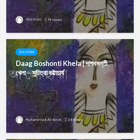
সাদিয়া ইসলাম
19 views
SUCHITRA
Daag Boshonti Khela | দাগবসন্তী
খেলা – সুচিত্রা ভট্টাচার্য
Muhammad Al-Amin
24 views