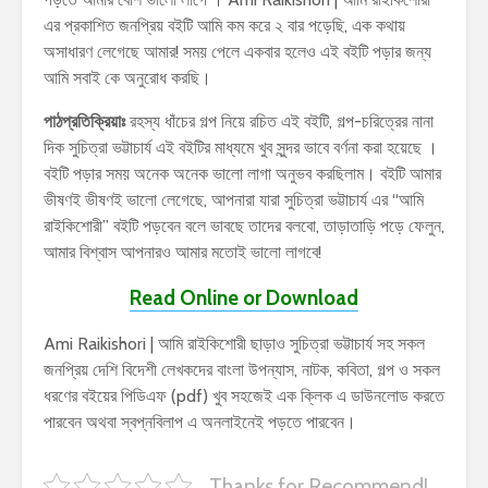
এর প্রকাশিত জনপ্রিয় বইটি আমি কম করে ২ বার পড়েছি, এক কথায়
অসাধারণ লেগেছে আমার! সময় পেলে একবার হলেও এই বইটি পড়ার জন্য
আমি সবাই কে অনুরোধ করছি।
পাঠপ্রতিক্রিয়াঃ
রহস্য ধাঁচের গল্প নিয়ে রচিত এই বইটি, গল্প-চরিত্রের নানা
দিক সুচিত্রা ভট্টাচার্য এই বইটির মাধ্যমে খুব সুন্দর ভাবে বর্ণনা করা হয়েছে ।
বইটি পড়ার সময় অনেক অনেক ভালো লাগা অনুভব করছিলাম। বইটি আমার
ভীষণই ভীষণই ভালো লেগেছে, আপনারা যারা সুচিত্রা ভট্টাচার্য এর “আমি
রাইকিশোরী” বইটি পড়বেন বলে ভাবছে তাদের বলবো, তাড়াতাড়ি পড়ে ফেলুন,
আমার বিশ্বাস আপনারও আমার মতোই ভালো লাগবে!
Read Online or Download
Ami Raikishori | আমি রাইকিশোরী ছাড়াও সুচিত্রা ভট্টাচার্য সহ সকল
জনপ্রিয় দেশি বিদেশী লেখকদের বাংলা উপন্যাস, নাটক, কবিতা, গল্প ও সকল
ধরণের বইয়ের পিডিএফ (pdf) খুব সহজেই এক ক্লিক এ ডাউনলোড করতে
পারবেন অথবা স্বপ্নবিলাপ এ অনলাইনেই পড়তে পারবেন।
Thanks for Recommend!