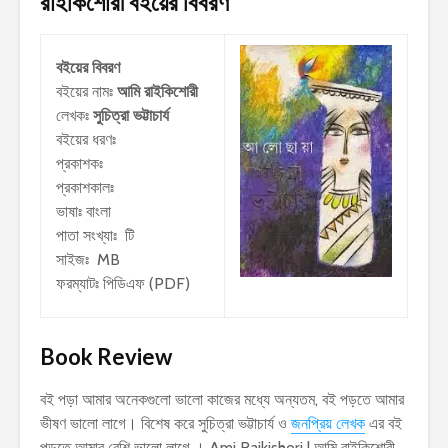
রাইকিশোরী
বইয়ের বিবরণ
বইয়ের বিবরণ
বইয়ের নামঃ
আমি রাইকিশোরী
লেখকঃ
সুচিত্রা ভট্টাচার্য
বইয়ের ধরণঃ
প্রকাশকঃ
প্রকাশকালঃ
ভাষাঃ বাংলা
পাতা সংখ্যাঃ টি
সাইজঃ MB
ফরম্যাটঃ পিডিএফ (PDF)
Book Review
বই পড়া আমার অনেকগুলো ভালো কাজের মধ্যে অন্যতম, বই পড়তে আমার
ভীষণ ভালো লাগে। বিশেষ করে সুচিত্রা ভট্টাচার্য ও
জনপ্রিয় লেখক
এর বই
পড়তে আমার বেশি ভালো লাগে । Ami Raikishori | আমি রাইকিশোরী